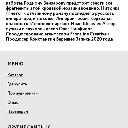
работы. Родиону Ванзарову предстоит свести все
фрагменты этой кровавой мозаики воедино. Ниточка
тянется к отчаянному роману последнего русского
императора, и, похоже, Империи грозит серьёзная
опасность. Исполняет артист Иван Шевелёв Автор
музыки и звукорежиссёр Олег Панфилов
Спродюсировано агентством Frontline Creative •
Продюсер Константин Барышев Запись 2020 года
МЕНЮ
Каталог
Где купить
Про аудиокниги
О нас
Партнерам
ДРУГИЕ САЙТЫ 1С