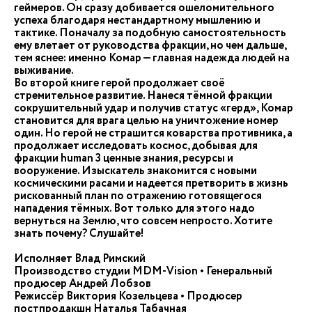
геймеров. Он сразу добивается ошеломительного
успеха благодаря нестандартному мышлению и
тактике. Поначалу за подобную самостоятельность
ему влетает от руководства фракции, но чем дальше,
тем яснее: именно Комар — главная надежда людей на
выживание.
Во второй книге герой продолжает своё
стремительное развитие. Нанеся тёмной фракции
сокрушительный удар и получив статус «герд», Комар
становится для врага целью на уничтожение номер
один. Но герой не страшится коварства противника, а
продолжает исследовать космос, добывая для
фракции human 3 ценные знания, ресурсы и
вооружение. Изыскатель знакомится с новыми
космическими расами и надеется претворить в жизнь
рискованный план по отражению готовящегося
нападения тёмных. Вот только для этого надо
вернуться на Землю, что совсем непросто. Хотите
знать почему? Слушайте!
Исполняет Влад Римский
Производство студии MDM-Vision • Генеральный
продюсер Андрей Лобзов
Режиссёр Виктория Козельцева • Продюсер
постпродакшн Наталья Табачная