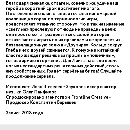
Благодаря смекалке, отваге и, конечно же, удаче наш
герой за короткий срок достигает многого.
Постепенно его клан становится флагманом целой
коалиции, которая, по терминологии игры,
представляет «темную сторону». Но и так называемые
«светлые» преследуют отнюдь не праведные цели:
они просто хотят разделаться с силой, которая
отказывается играть по их правилам и не признает их
безапелляционную волю в «Друмире». Кольцо вокруг
Глеба и его друзей сжимается. К тому же и китайский
кластер жаждет реванша за прошлые «пощечины»,
готовя армию вторжения. Для Лаита настало время
новых нестандартных решительных действий, столь
ему свойственных. Грядёт серьёзная битва! Слушайте
продолжение сериала.
Исполняет Иван Шевелёв • Звукорежиссёр и автор
музыки Олег Панфилов
Спродюсировано агентством Frontline Creative •
Продюсер Константин Барышев
Запись 2018 года