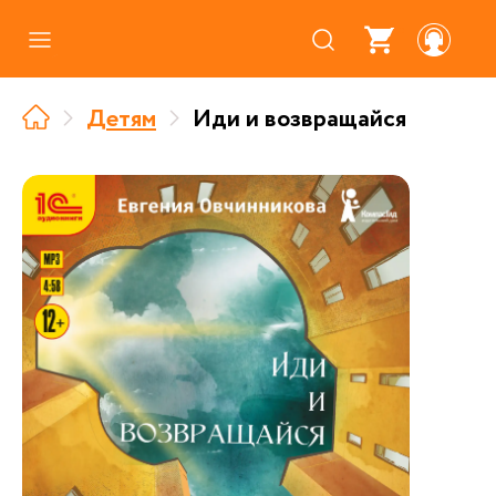
Каталог
Детям
Иди и возвращайся
Где купить
Про аудиокниги
О нас
Партнерам