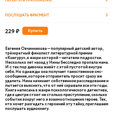
ПЕРЕЙТИ В ПРИЛОЖЕНИЕ
ПОСЛУШАТЬ ФРАГМЕНТ
229 ₽
Купить
Евгения Овчинникова — популярный детский автор,
трёхкратный финалист литературной премии
«Книгуру», в жюри которой – читатели подростки.
Несколько лет назад у Нины бесследно пропала мама.
И с тех пор девочка живёт с этой пустотой внутри
себя. Но однажды она получает таинственное смс-
сообщение, которое отправитель просит сразу же
удалить. Нина начинает собственное расследование и
пытается выяснить, что от неё скрывали все эти годы.
Книга написана в жанре психологического детектива,
где в центре стоит не столько преступление, сколько
события вокруг него и взаимоотношения героев. Тех,
кто хочет разгадать с героиней эту тайну, приглашаем
послушать аудиокнигу.