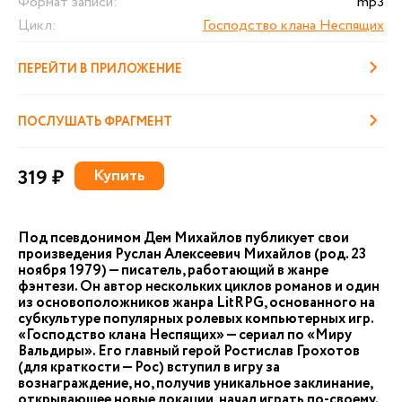
Формат записи:
mp3
Цикл:
Господство клана Неспящих
ПЕРЕЙТИ В ПРИЛОЖЕНИЕ
ПОСЛУШАТЬ ФРАГМЕНТ
319 ₽
Купить
Под псевдонимом Дем Михайлов публикует свои
произведения Руслан Алексеевич Михайлов (род. 23
ноября 1979) — писатель, работающий в жанре
фэнтези. Он автор нескольких циклов романов и один
из основоположников жанра LitRPG, основанного на
субкультуре популярных ролевых компьютерных игр.
«Господство клана Неспящих» — сериал по «Миру
Вальдиры». Его главный герой Ростислав Грохотов
(для краткости — Рос) вступил в игру за
вознаграждение, но, получив уникальное заклинание,
открывающее новые локации, начал играть по-своему.