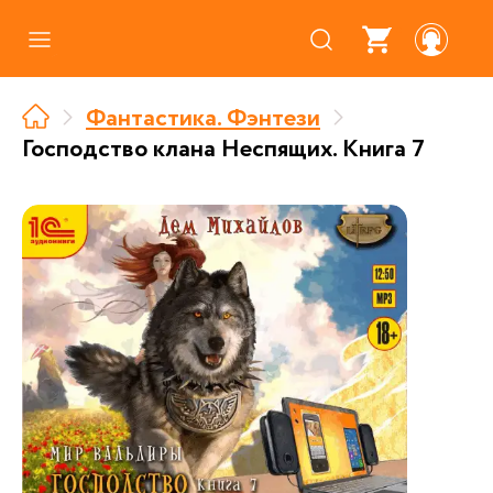
Каталог
Фантастика. Фэнтези
Где купить
Господство клана Неспящих. Книга 7
Про аудиокниги
О нас
Партнерам