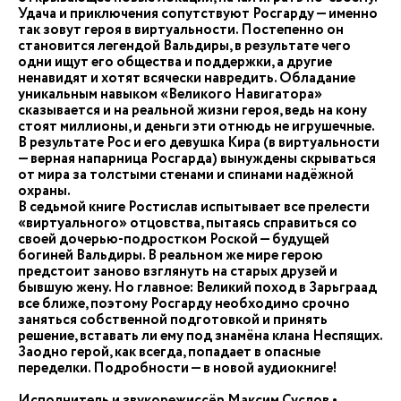
Удача и приключения сопутствуют Росгарду — именно
так зовут героя в виртуальности. Постепенно он
становится легендой Вальдиры, в результате чего
одни ищут его общества и поддержки, а другие
ненавидят и хотят всячески навредить. Обладание
уникальным навыком «Великого Навигатора»
сказывается и на реальной жизни героя, ведь на кону
стоят миллионы, и деньги эти отнюдь не игрушечные.
В результате Рос и его девушка Кира (в виртуальности
— верная напарница Росгарда) вынуждены скрываться
от мира за толстыми стенами и спинами надёжной
охраны.
В седьмой книге Ростислав испытывает все прелести
«виртуального» отцовства, пытаясь справиться со
своей дочерью-подростком Роской — будущей
богиней Вальдиры. В реальном же мире герою
предстоит заново взглянуть на старых друзей и
бывшую жену. Но главное: Великий поход в Зарьграад
все ближе, поэтому Росгарду необходимо срочно
заняться собственной подготовкой и принять
решение, вставать ли ему под знамёна клана Неспящих.
Заодно герой, как всегда, попадает в опасные
переделки. Подробности — в новой аудиокниге!
Исполнитель и звукорежиссёр Максим Суслов •