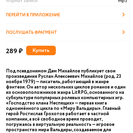
Формат записи:
mp3
ПЕРЕЙТИ В ПРИЛОЖЕНИЕ
ПОСЛУШАТЬ ФРАГМЕНТ
289 ₽
Купить
Под псевдонимом Дем Михайлов публикует свои
произведения Руслан Алексеевич Михайлов (род. 23
ноября 1979) — писатель, работающий в жанре
фэнтези. Он автор нескольких циклов романов и один
из основоположников жанра LitRPG, основанного на
субкультуре популярных ролевых компьютерных игр.
«Господство клана Неспящих» — первая книга
одноимённого цикла по «Миру Вальдиры». Главный
герой Ростислав Грохотов работает в частной
компании, а всё свободное время проводит,
погружаясь в виртуальную реальность — игровое
пространство мира Вальдиры, создаваемое для