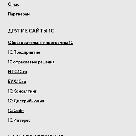
О нас
Партнерам
ДРУГИЕ САЙТЫ 1С
Образовательные программы 1С
1С:Предприятие
1С отраслевые решения
ИТС.1С.ru
БУХ.1С.ru
1С:Консалтинг
1С:Дистрибьюция
1С:Софт
1С:Интерес