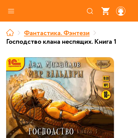
Каталог
Фантастика. Фэнтези
Где купить
Господство клана неспящих. Книга 1
Про аудиокниги
О нас
Партнерам