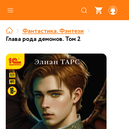
Каталог
Фантастика. Фэнтези
Где купить
Глава рода демонов. Том 2
Про аудиокниги
О нас
Партнерам