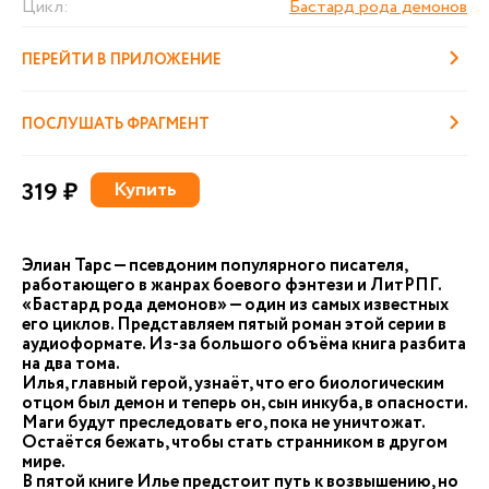
Цикл:
Бастард рода демонов
ПЕРЕЙТИ В ПРИЛОЖЕНИЕ
ПОСЛУШАТЬ ФРАГМЕНТ
319 ₽
Купить
Элиан Тарс — псевдоним популярного писателя,
работающего в жанрах боевого фэнтези и ЛитРПГ.
«Бастард рода демонов» — один из самых известных
его циклов. Представляем пятый роман этой серии в
аудиоформате. Из-за большого объёма книга разбита
на два тома.
Илья, главный герой, узнаёт, что его биологическим
отцом был демон и теперь он, сын инкуба, в опасности.
Маги будут преследовать его, пока не уничтожат.
Остаётся бежать, чтобы стать странником в другом
мире.
В пятой книге Илье предстоит путь к возвышению, но