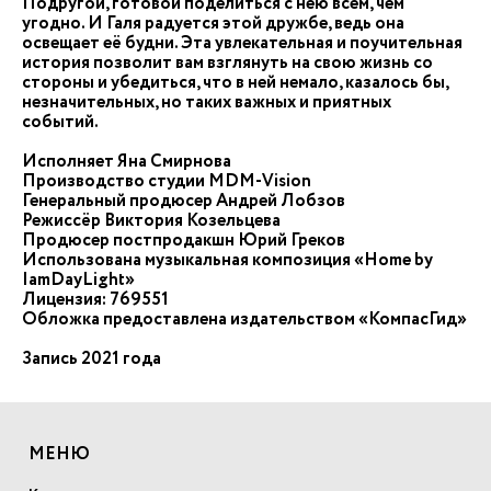
Подругой, готовой поделиться с нею всем, чем
угодно. И Галя радуется этой дружбе, ведь она
освещает её будни. Эта увлекательная и поучительная
история позволит вам взглянуть на свою жизнь со
стороны и убедиться, что в ней немало, казалось бы,
незначительных, но таких важных и приятных
событий.
Исполняет Яна Смирнова
Производство студии MDM-Vision
Генеральный продюсер Андрей Лобзов
Режиссёр Виктория Козельцева
Продюсер постпродакшн Юрий Греков
Использована музыкальная композиция «Home by
IamDayLight»
Лицензия: 769551
Обложка предоставлена издательством «КомпасГид»
Запись 2021 года
МЕНЮ