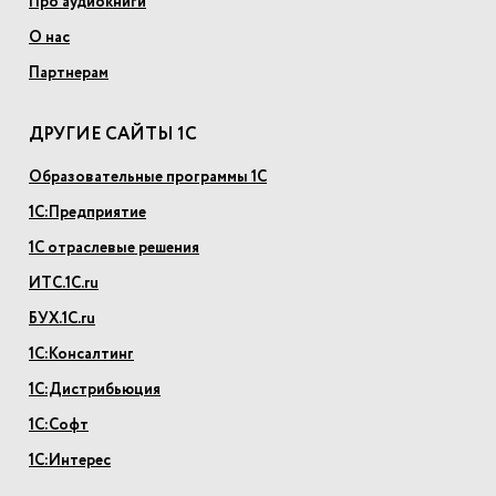
Про аудиокниги
О нас
Партнерам
ДРУГИЕ САЙТЫ 1С
Образовательные программы 1С
1С:Предприятие
1С отраслевые решения
ИТС.1С.ru
БУХ.1С.ru
1С:Консалтинг
1С:Дистрибьюция
1С:Софт
1С:Интерес