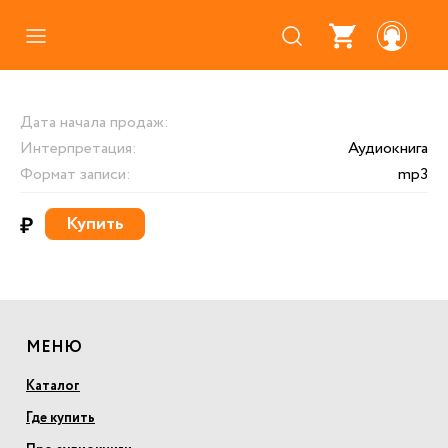
Каталог
Дата начала продаж:
Где купить
Интерпретация:
Аудиокнига
Про аудиокниги
Формат записи:
mp3
О нас
₽
Купить
Партнерам
МЕНЮ
Каталог
Где купить