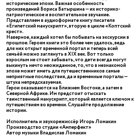
исторические эпохи. Важная особенность
произведений Бориса Батыршина — их историко-
патриотическое и воспитательное звучание.
Представляем в аудиоформате книгу писателя
«Египетский манускрипт», вторую в цикле «Коптский
крест».
Наверное, каждый хотел бы побывать на экскурсии в
прошлое. Героям книги это более чем удалось, ведь
для них открыт временной портал и теперь всей
семьёй можно заглянуть в XIX век. Вот только
взрослым не стоит забывать, что дети всегда могут
выкинуть нечто неожиданное, то, что в незнакомой
эпохе может иметь для путешественников самые
неприятные последствия, да и временные порталы —
штука непредсказуемая.
Герои оказываются на Ближнем Востоке, а затем в
Северной Африке. Им предстоит отыскать
таинственный манускрипт, который является ключом к
путешествиям во времени. Слушайте продолжение
истории.
Исполнитель и звукорежиссёр Игорь Ломакин
Производство студии «Амперфект»
Автор музыки Владислав Ломакин