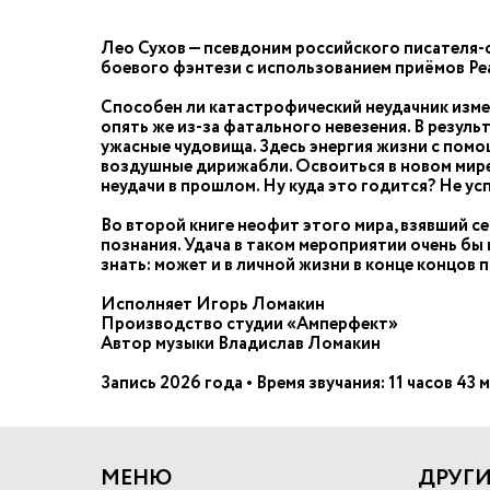
Лео Сухов — псевдоним российского писателя-
боевого фэнтези с использованием приёмов Р
Способен ли катастрофический неудачник измен
опять же из-за фатального невезения. В резуль
ужасные чудовища. Здесь энергия жизни с пом
воздушные дирижабли. Освоиться в новом мире 
неудачи в прошлом. Ну куда это годится? Не ус
Во второй книге неофит этого мира, взявший с
познания. Удача в таком мероприятии очень бы 
знать: может и в личной жизни в конце концов
Исполняет Игорь Ломакин
Производство студии «Амперфект»
Автор музыки Владислав Ломакин
Запись 2026 года • Время звучания: 11 часов 43
МЕНЮ
ДРУГИ