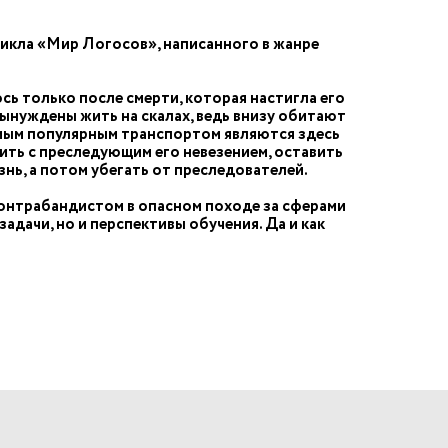
цикла «Мир Логосов», написанного в жанре
ь только после смерти, которая настигла его
вынуждены жить на скалах, ведь внизу обитают
амым популярным транспортом являются здесь
ить с преследующим его невезением, оставить
знь, а потом убегать от преследователей.
 контрабандистом в опасном походе за сферами
адачи, но и перспективы обучения. Да и как