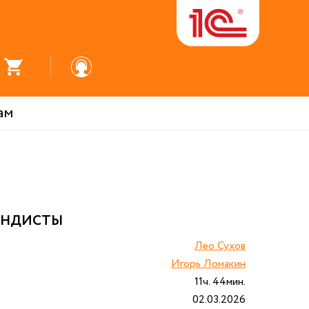
ам
АНДИСТЫ
Лео Сухов
Игорь Ломакин
11ч. 44мин.
02.03.2026