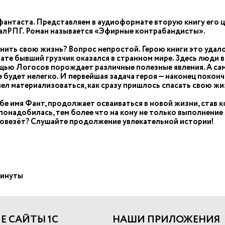
фантаста. Представляем в аудиоформате вторую книгу его 
еалРПГ. Роман называется «Эфирные контрабандисты».
ить свою жизнь? Вопрос непростой. Герою книги это удалос
тате бывший грузчик оказался в странном мире. Здесь люди 
ощью Логосов порождает различные полезные явления. А с
будет нелегко. И первейшая задача героя — наконец поконч
пел материализоваться, как сразу пришлось спасать свою жи
ебе имя Фант, продолжает осваиваться в новой жизни, став
понадобилась, тем более что на кону не только выполнение з
 повезёт? Слушайте продолжение увлекательной истории!
 минуты
Е САЙТЫ 1С
НАШИ ПРИЛОЖЕНИЯ