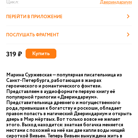
Цикл:
Двериндариум
ПЕРЕЙТИ В ПРИЛОЖЕНИЕ
ПОСЛУШАТЬ ФРАГМЕНТ
319 ₽
Купить
Марина Суржевская — популярная писательница из
Санкт-Петербурга, работающая в жанрах
героического и романтического фэнтези.
Представляем в аудиоформате первую книгу её
популярной трилогии «Двериндариум».
Представительница древнего и могущественного
рода, привыкшая к богатству и роскоши, обладает
правом попасть в магический Двериндариум и открыть
дверь в Мир мёртвых. Вот только вовсе не желает
этого. Выход находится: знатная богачка меняется
местами с похожей на неё как две капли воды нищей
сироткой Вивьен. Теперь Вивьен вынуждена жить в