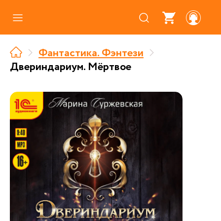
Каталог
Фантастика. Фэнтези
Где купить
Двериндариум. Мёртвое
Про аудиокниги
О нас
Партнерам