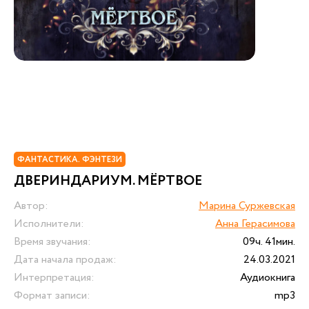
ФАНТАСТИКА. ФЭНТЕЗИ
ДВЕРИНДАРИУМ. МЁРТВОЕ
Автор:
Марина Суржевская
Исполнители:
Анна Герасимова
Время звучания:
09ч. 41мин.
Дата начала продаж:
24.03.2021
Интерпретация:
Аудиокнига
Формат записи:
mp3