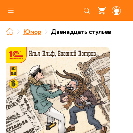
Каталог
Юмор
Двенадцать стульев
Где купить
Про аудиокниги
О нас
Партнерам