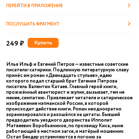
ПЕРЕЙТИ В ПРИЛОЖЕНИЕ
ПОСЛУШАТЬ ФРАГМЕНТ
249 ₽
Купить
Илья Ильф и Евгений Петров — известные советские
писатели-сатирики. Подлинную литературную славу
принёс им роман «Двенадцать стульев», идею
которого подал старший брат Евгения Петрова
писатель Валентин Катаев. Главный герой книги,
прожжённый авантюрист и жулик, вызывает, тем не
менее, симпатию. Привлекает читателя и сатирическое
изображение нэпманской России, в которой
происходит действие книги. Роман неоднократно
экранизировался и разошёлся на цитаты. Бывший
предводитель уездного дворянства Ипполит
Матвеевич Воробьянинов, по прозвищу Киса, ныне
работающий в местном загсе, и матёрый мошенник
Остап Бендер устремляются в погоню за