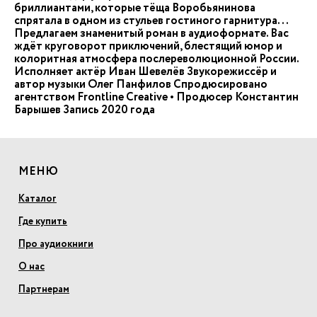
бриллиантами, которые тёща Воробьянинова
спрятала в одном из стульев гостиного гарнитура...
Предлагаем знаменитый роман в аудиоформате. Вас
ждёт круговорот приключений, блестящий юмор и
колоритная атмосфера послереволюционной России.
Исполняет актёр Иван Шевелёв Звукорежиссёр и
автор музыки Олег Панфилов Спродюсировано
агентством Frontline Creative • Продюсер Константин
Барышев Запись 2020 года
МЕНЮ
Каталог
Где купить
Про аудиокниги
О нас
Партнерам