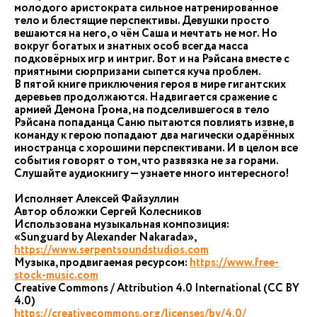
молодого аристократа сильное натренированное
тело и блестящие перспективы. Девушки просто
вешаются на него, о чём Саша и мечтать не мог. Но
вокруг богатых и знатных особ всегда масса
подковёрных игр и интриг. Вот и на Рэйсана вместе с
приятными сюрпризами сыпется куча проблем.
В пятой книге приключения героя в мире гигантских
деревьев продолжаются. Надвигается сражение с
армией Демона Грома, на подселившегося в тело
Рэйсана попаданца Саню пытаются повлиять извне, в
команду к герою попадают два магически одарённых
иностранца с хорошими перспективами. И в целом все
события говорят о том, что развязка не за горами.
Слушайте аудиокнигу — узнаете много интересного!
Исполняет Алексей Файзуллин
Автор обложки Сергей Колесников
Использована музыкальная композиция:
«Sunguard by Alexander Nakarada»,
https://www.serpentsoundstudios.com
Музыка, продвигаемая ресурсом:
https://www.free-
stock-music.com
Creative Commons / Attribution 4.0 International (CC BY
4.0)
https://creativecommons.org/licenses/by/4.0/