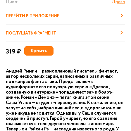
Цикл:
Древо
ПЕРЕЙТИ В ПРИЛОЖЕНИЕ
ПОСЛУШАТЬ ФРАГМЕНТ
319 ₽
Купить
Андрей Рымин — разноплановый писатель-фантаст,
автор нескольких серий, написанных в различных
поджанрах фантастики. Представляем в
аудиоформате его популярную серию «Древо»,
созданную в антураже «попаданчества» и бояръ-
аниме. Роман «Демон» — пятая книга этой серии.
Саша Углов — студент-первокурсник. К сожалению, он
запустил себя, набрал лишний вес, и здоровье юноши
уже никуда не годится. Однажды у Саши случается
сердечный приступ. Герой умирает, но его сознание
оказывается в теле другого человека в ином мире.
Теперь он Рэйсан Рэ — наследник известного рода. У