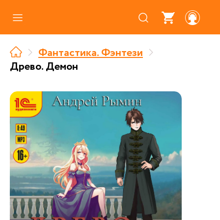
Каталог
Фантастика. Фэнтези
Где купить
Древо. Демон
Про аудиокниги
О нас
Партнерам