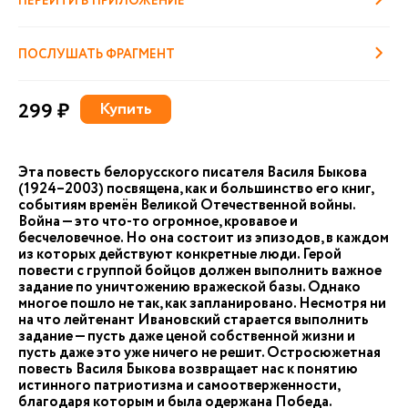
ПЕРЕЙТИ В ПРИЛОЖЕНИЕ
ПОСЛУШАТЬ ФРАГМЕНТ
299 ₽
Купить
Эта повесть белорусского писателя Василя Быкова
(1924–2003) посвящена, как и большинство его книг,
событиям времён Великой Отечественной войны.
Война — это что-то огромное, кровавое и
бесчеловечное. Но она состоит из эпизодов, в каждом
из которых действуют конкретные люди. Герой
повести с группой бойцов должен выполнить важное
задание по уничтожению вражеской базы. Однако
многое пошло не так, как запланировано. Несмотря ни
на что лейтенант Ивановский старается выполнить
задание — пусть даже ценой собственной жизни и
пусть даже это уже ничего не решит. Остросюжетная
повесть Василя Быкова возвращает нас к понятию
истинного патриотизма и самоотверженности,
благодаря которым и была одержана Победа.