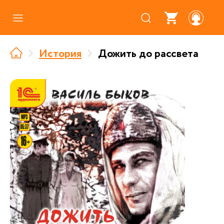
Каталог
История
Дожить до рассвета
Где купить
Про аудиокниги
О нас
Партнерам