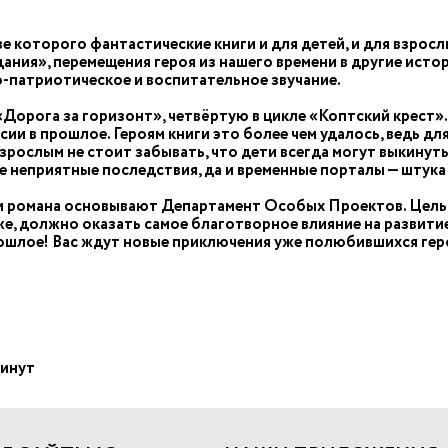
е которого фантастические книги и для детей, и для взросл
ания», перемещения героя из нашего времени в другие исто
-патриотическое и воспитательное звучание.
Дорога за горизонт», четвёртую в цикле «Коптский крест».
ии в прошлое. Героям книги это более чем удалось, ведь дл
взрослым не стоит забывать, что дети всегда могут выкинут
 неприятные последствия, да и временные порталы — штука
 романа основывают Департамент Особых Проектов. Цель э
же, должно оказать самое благотворное влияние на развитие
рошлое! Вас ждут новые приключения уже полюбившихся гер
минут