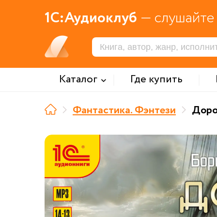
1С:Аудиоклуб
— слушайте 
Каталог
Где купить
Фантастика. Фэнтези
Доро