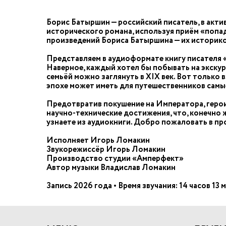
Борис Батыршин — российский писатель, в актив
исторического романа, используя приём «попад
произведений Бориса Батыршина — их историко
Представляем в аудиоформате книгу писателя «
Наверное, каждый хотел бы побывать на экскурс
семьёй можно заглянуть в XIX век. Вот только 
эпохе может иметь для путешественников самые
Предотвратив покушение на Императора, герои
научно-технические достижения, что, конечно 
узнаете из аудиокниги. Добро пожаловать в п
Исполняет Игорь Ломакин
Звукорежиссёр Игорь Ломакин
Производство студии «Амперфект»
Автор музыки Владислав Ломакин
Запись 2026 года • Время звучания: 14 часов 13 