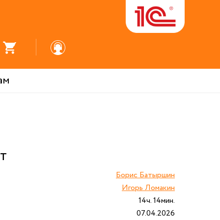
ам
НТ
Борис Батыршин
Игорь Ломакин
14ч. 14мин.
07.04.2026