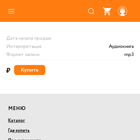
Каталог
Дата начала продаж:
Где купить
Интерпретация:
Аудиокнига
Про аудиокниги
Формат записи:
mp3
О нас
₽
Купить
Партнерам
МЕНЮ
Каталог
Где купить