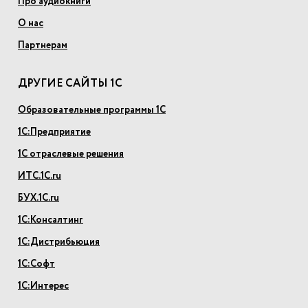
Про аудиокниги
О нас
Партнерам
ДРУГИЕ САЙТЫ 1С
Образовательные программы 1С
1С:Предприятие
1С отраслевые решения
ИТС.1С.ru
БУХ.1С.ru
1С:Консалтинг
1С:Дистрибьюция
1С:Софт
1С:Интерес