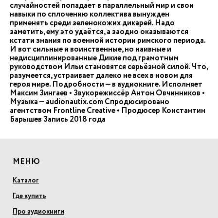
случайностей попадает в параллельный мир и свои
навыки по сплочению коллектива вынужден
применять среди зеленокожих дикарей. Надо
заметить, ему это удаётся, а заодно оказываются
кстати знания по военной истории римского периода.
И вот сильные и воинственные, но наивные и
недисциплинированные Дикие под грамотным
руководством Ильи становятся серьёзной силой. Что,
разумеется, устраивает далеко не всех в новом для
героя мире. Подробности — в аудиокниге. Исполняет
Максим Зингаев • Звукорежиссёр Антон Овчинников •
Музыка — audionautix.com Спродюсировано
агентством Frontline Creative • Продюсер Константин
Барышев Запись 2018 года
МЕНЮ
Каталог
Где купить
Про аудиокниги