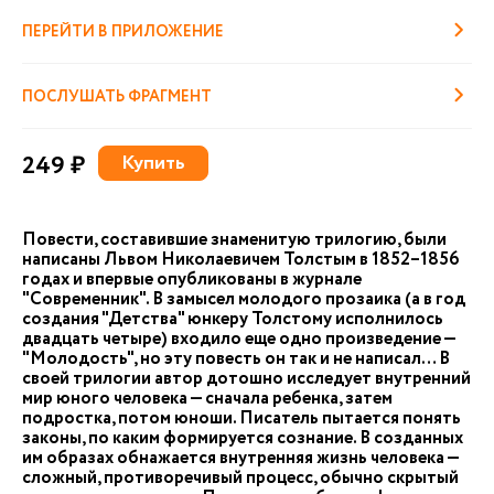
ПЕРЕЙТИ В ПРИЛОЖЕНИЕ
ПОСЛУШАТЬ ФРАГМЕНТ
249 ₽
Купить
Повести, составившие знаменитую трилогию, были
написаны Львом Николаевичем Толстым в 1852–1856
годах и впервые опубликованы в журнале
"Современник". В замысел молодого прозаика (а в год
создания "Детства" юнкеру Толстому исполнилось
двадцать четыре) входило еще одно произведение —
"Молодость", но эту повесть он так и не написал… В
своей трилогии автор дотошно исследует внутренний
мир юного человека — сначала ребенка, затем
подростка, потом юноши. Писатель пытается понять
законы, по каким формируется сознание. В созданных
им образах обнажается внутренняя жизнь человека —
сложный, противоречивый процесс, обычно скрытый