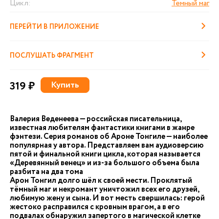
Цикл:
Темный маг
ПЕРЕЙТИ В ПРИЛОЖЕНИЕ
ПОСЛУШАТЬ ФРАГМЕНТ
319 ₽
Купить
Валерия Веденеева — российская писательница,
известная любителям фантастики книгами в жанре
фэнтези. Серия романов об Ароне Тонгиле — наиболее
популярная у автора. Представляем вам аудиоверсию
пятой и финальной книги цикла, которая называется
«Деревянный венец» и из-за большого объема была
разбита на два тома
Арон Тонгил долго шёл к своей мести. Проклятый
тёмный маг и некромант уничтожил всех его друзей,
любимую жену и сына. И вот месть свершилась: герой
жестоко расправился с кровным врагом, а в его
подвалах обнаружил запертого в магической клетке