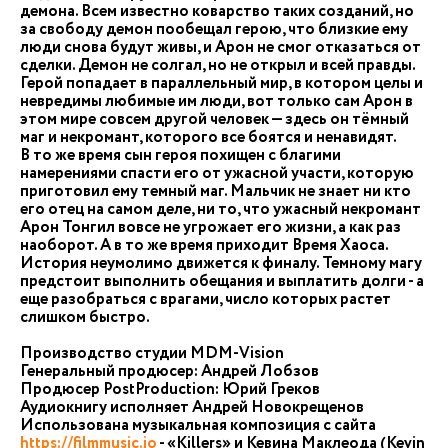
демона. Всем известно коварство таких созданий, но
за свободу демон пообещал герою, что близкие ему
люди снова будут живы, и Арон не смог отказаться от
сделки. Демон не солгал, но не открыл и всей правды.
Герой попадает в параллельный мир, в котором целы и
невредимы любимые им люди, вот только сам Арон в
этом мире совсем другой человек — здесь он тёмный
маг и некромант, которого все боятся и ненавидят.
В то же время сын героя похищен с благими
намерениями спасти его от ужасной участи, которую
приготовил ему темный маг. Мальчик не знает ни кто
его отец на самом деле, ни то, что ужасный некромант
Арон Тонгил вовсе не угрожает его жизни, а как раз
наоборот. А в то же время приходит Время Хаоса.
История неумолимо движется к финалу. Темному магу
предстоит выполнить обещания и выплатить долги - а
еще разобраться с врагами, число которых растет
слишком быстро.
Производство студии MDM-Vision
Генеральный продюсер: Андрей Лобзов
Продюсер PostProduction: Юрий Греков
Аудиокнигу исполняет Андрей Новокрещенов
Использована музыкальная композиция с сайта
https://filmmusic.io
- «Killers» и Кевина Маклеода (Kevin