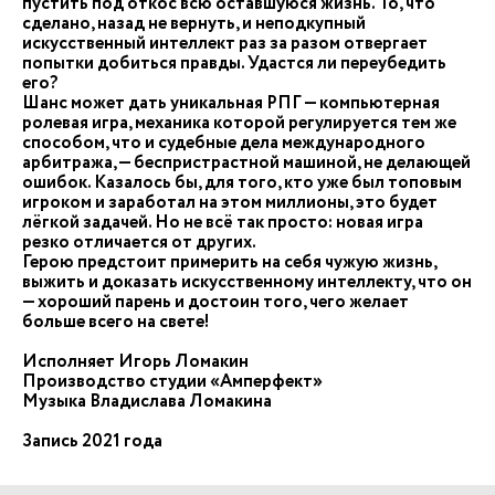
пустить под откос всю оставшуюся жизнь. То, что
сделано, назад не вернуть, и неподкупный
искусственный интеллект раз за разом отвергает
попытки добиться правды. Удастся ли переубедить
его?
Шанс может дать уникальная РПГ — компьютерная
ролевая игра, механика которой регулируется тем же
способом, что и судебные дела международного
арбитража, — беспристрастной машиной, не делающей
ошибок. Казалось бы, для того, кто уже был топовым
игроком и заработал на этом миллионы, это будет
лёгкой задачей. Но не всё так просто: новая игра
резко отличается от других.
Герою предстоит примерить на себя чужую жизнь,
выжить и доказать искусственному интеллекту, что он
— хороший парень и достоин того, чего желает
больше всего на свете!
Исполняет Игорь Ломакин
Производство студии «Амперфект»
Музыка Владислава Ломакина
Запись 2021 года