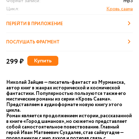
Формат записи:
mp3
Цикл:
Кровь саама
ПЕРЕЙТИ В ПРИЛОЖЕНИЕ
ПОСЛУШАТЬ ФРАГМЕНТ
299 ₽
Купить
Николай Зайцев — писатель-фантаст из Мурманска,
автор книг в жанрах исторической и космической
фантастики. Популярностью пользуются также его
мистические романы из серии «Кровь Саама».
Представляем в аудиоформате новую книгу этого
цикла.
Роман является продолжением истории, рассказанной
в книге «Город шаманов», но сюжетно представляет
собой самостоятельное повествование. Главный
герой Иван Матвеевич Суздалев, став сайвугадче —
проводником с мир духов и потеряв связь с