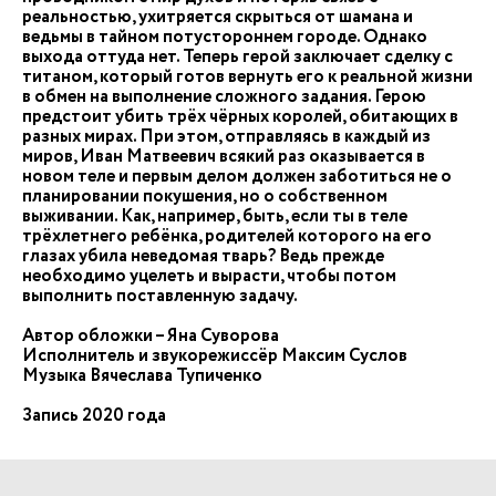
реальностью, ухитряется скрыться от шамана и
ведьмы в тайном потустороннем городе. Однако
выхода оттуда нет. Теперь герой заключает сделку с
титаном, который готов вернуть его к реальной жизни
в обмен на выполнение сложного задания. Герою
предстоит убить трёх чёрных королей, обитающих в
разных мирах. При этом, отправляясь в каждый из
миров, Иван Матвеевич всякий раз оказывается в
новом теле и первым делом должен заботиться не о
планировании покушения, но о собственном
выживании. Как, например, быть, если ты в теле
трёхлетнего ребёнка, родителей которого на его
глазах убила неведомая тварь? Ведь прежде
необходимо уцелеть и вырасти, чтобы потом
выполнить поставленную задачу.
Автор обложки – Яна Суворова
Исполнитель и звукорежиссёр Максим Суслов
Музыка Вячеслава Тупиченко
Запись 2020 года