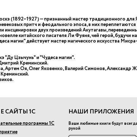
скэ (1892–1927) — признанный мастер традиционного для Я
евековых притч и феодального эпоса, в них переплетаются 
ли инсценировки двух произведений Акутагавы, переведенны
овелле китайского писателя Ли Фуяня, чей герой, будучи на
удеса магии" действует мастер магического искусства Миср
э "Ду Цзычунь" и "Чудеса магии".
 Дмитрий Креминский.
а, Артем Оя, Олег Яковенко, Валерий Симонов, Александр 
 Креминский.
виков.
Е САЙТЫ 1С
НАШИ ПРИЛОЖЕНИЯ
ательные программы 1С
Ваши любимые книги будут всегд
рукой
приятие