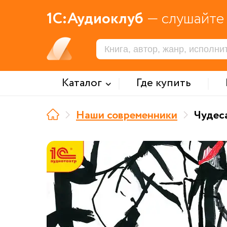
1С:Аудиоклуб
— слушайте 
Каталог
Где купить
Наши современники
Чудес