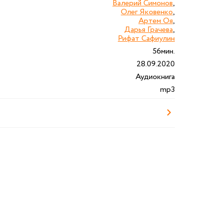
Валерий Симонов
,
Олег Яковенко
,
Артем Оя
,
Дарья Грачева
,
Рифат Сафиулин
56мин.
28.09.2020
Аудиокнига
mp3