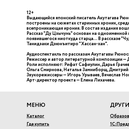
12+
Выдающийся японский писатель Акутагава Рюно
построены на сюжетах старинных хроник, средн
всепроникающая ирония. В состав издания вош
Рассказ "Ду Цзычунь" основан на одноименной н
появившегося ниоткуда старца… В рассказе "Ч
Танидзаки Дзюнъитиро "Хассан-хан".
Аудиоспектакль по рассказам Акутагавы Рюноск
Режиссер и автор литературной композиции —
Роли исполняют: Рифат Сафиулин, Дарья Грачев
Ольга Смирнова, Наталья Замниборщ, Дмитрий
Звукорежиссеры — Игорь Урываев, Вячеслав Но
Арт-директор проекта — Елена Лихачева.
МЕНЮ
ДРУГИ
Каталог
Образов
Где купить
1С:Пред