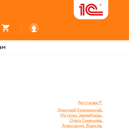
ам
Акутагава Р.
Дмитрий Креминский
,
Наталья Замниборщ
,
Ольга Смирнова
,
Александр Жарков
,