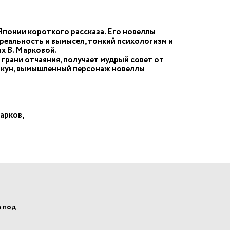
понии короткого рассказа. Его новеллы
реальность и вымысел, тонкий психологизм и
х В. Марковой.
 грани отчаяния, получает мудрый совет от
а-кун, вымышленный персонаж новеллы
Жарков,
а под