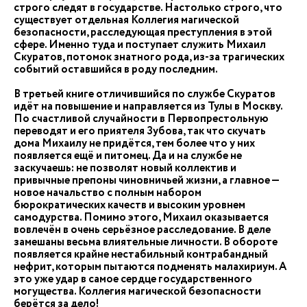
строго следят в государстве. Настолько строго, что
существует отдельная Коллегия магической
безопасности, расследующая преступления в этой
сфере. Именно туда и поступает служить Михаил
Скуратов, потомок знатного рода, из-за трагических
событий оставшийся в роду последним.
В третьей книге отличившийся по службе Скуратов
идёт на повышение и направляется из Тулы в Москву.
По счастливой случайности в Первопрестольную
переводят и его приятеля Зубова, так что скучать
дома Михаилу не придётся, тем более что у них
появляется ещё и питомец. Да и на службе не
заскучаешь: не позволят новый коллектив и
привычные препоны чиновничьей жизни, а главное —
новое начальство с полным набором
бюрократических качеств и высоким уровнем
самодурства. Помимо этого, Михаил оказывается
вовлечён в очень серьёзное расследование. В деле
замешаны весьма влиятельные личности. В обороте
появляется крайне нестабильный контрабандный
нефрит, которым пытаются подменять малахириум. А
это уже удар в самое сердце государственного
могущества. Коллегия магической безопасности
берётся за дело!