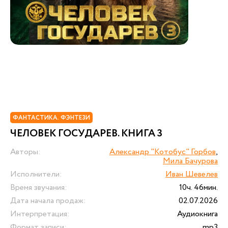
ФАНТАСТИКА. ФЭНТЕЗИ
ЧЕЛОВЕК ГОСУДАРЕВ. КНИГА 3
Авторы:
Александр "Котобус" Горбов
,
Мила Бачурова
Исполнители:
Иван Шевелев
Время звучания:
10ч. 46мин.
Дата начала продаж:
02.07.2026
Интерпретация:
Аудиокнига
Формат записи:
mp3