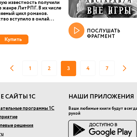
ую известность получили
 в жанре ЛитРПГ. В их числе
яемый цикл романов.
тво вступило в онлай...
ПОСЛУШАТЬ
ФРАГМЕНТ
Купить
1
2
3
4
7
Е САЙТЫ 1С
НАШИ ПРИЛОЖЕНИЯ
ательные программы 1С
Ваши любимые книги будут всегд
рукой
приятие
слевые решения
ru