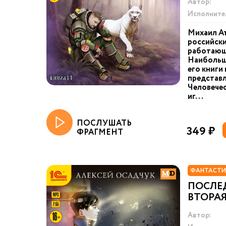
Автор:
Исполните
Михаил А
российски
работающи
Наибольш
его книги
представл
Человечес
иг...
ПОСЛУШАТЬ
349 ₽
ФРАГМЕНТ
ФАНТАСТИ
ПОСЛЕД
ВТОРАЯ
Автор: