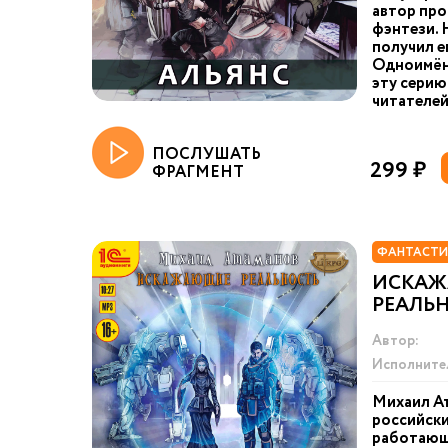
автор про
фэнтези.
получил е
Одноимён
эту серию
читателей.
ПОСЛУШАТЬ
299 ₽
ФРАГМЕНТ
ФАНТАСТИ
ИСКА
РЕАЛЬН
Автор:
Исполните
Михаил А
российски
работающи