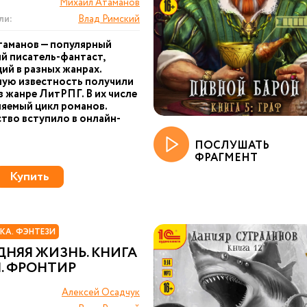
Михаил Атаманов
ли:
Влад Римский
таманов — популярный
й писатель-фантаст,
й в разных жанрах.
ую известность получили
 в жанре ЛитРПГ. В их числе
яемый цикл романов.
тво вступило в онлайн-
ПОСЛУШАТЬ
ФРАГМЕНТ
Купить
КА. ФЭНТЕЗИ
НЯЯ ЖИЗНЬ. КНИГА
. ФРОНТИР
Алексей Осадчук