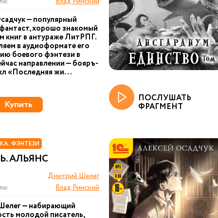
ли:
Влад Римский
садчук — популярный
фантаст, хорошо знакомый
 книг в антураже ЛитРПГ.
яем в аудиоформате его
ию боевого фэнтези в
йчас направлении — бояръ-
кл «Последняя жи...
ПОСЛУШАТЬ
Купить
ФРАГМЕНТ
КА. ФЭНТЕЗИ
. АЛЬЯНС
Дмитрий Шелег
ли:
Влад Римский
Шелег — набирающий
сть молодой писатель,