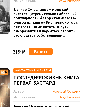
Исполнители:
Влад Римский
Данияр Сугралинов — молодой
писатель, стремительно набравший
популярность. Автор стал известен
благодаря книге «Кирпичи», которая
помогла многим встать на путь
саморазвития и научиться строить
свою судьбу собственными ...
319 ₽
Купить
ФАНТАСТИКА. ФЭНТЕЗИ
ПОСЛЕДНЯЯ ЖИЗНЬ. КНИГА
ПЕРВАЯ. БАСТАРД
Автор:
Алексей Осадчук
Исполнители:
Влад Римский
Алексей Осадчук — популярный