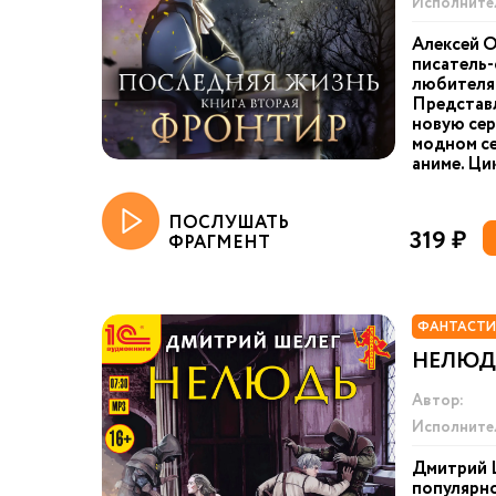
Исполните
Алексей О
писатель-
любителям
Представл
новую сер
модном се
аниме. Ци
ПОСЛУШАТЬ
319 ₽
ФРАГМЕНТ
ФАНТАСТИ
НЕЛЮДЬ
Автор:
Исполните
Дмитрий 
популярно