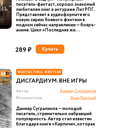
писатель-фантаст, хорошо знакомый
любителям книг в антураже ЛитРПГ.
Представляет в аудиоформате его
новую серию боевого фэнтези в
модном сейчас направлении — бояръ-
аниме. Цикл «Последняя жи...
289 ₽
Купить
ФАНТАСТИКА. ФЭНТЕЗИ
ДИСГАРДИУМ. ВНЕ ИГРЫ
Автор:
Данияр Сугралинов
Исполнители:
Влад Римский
Данияр Сугралинов — молодой
писатель, стремительно набравший
популярность. Автор стал известен
благодаря книге «Кирпичи», которая