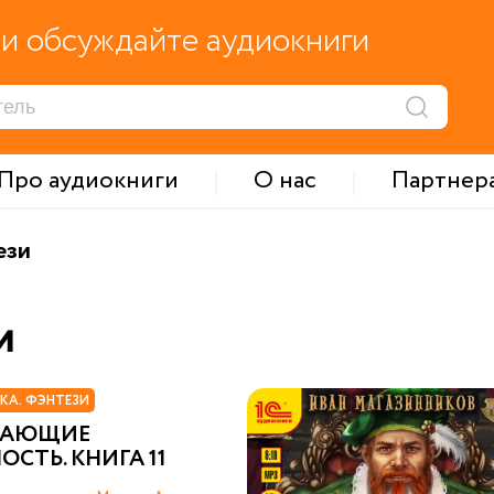
и обсуждайте аудиокниги
Про аудиокниги
О нас
Партнер
ези
и
КА. ФЭНТЕЗИ
ЖАЮЩИЕ
ОСТЬ. КНИГА 11