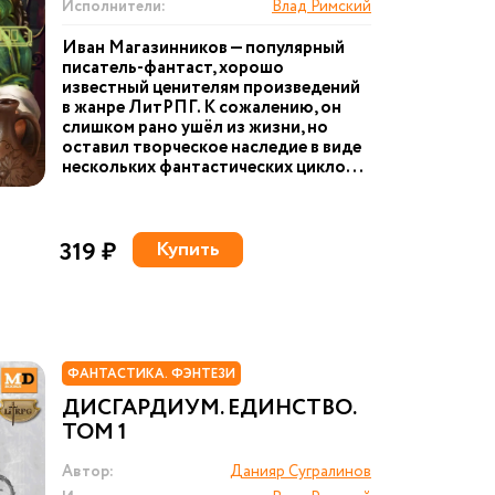
Исполнители:
Влад Римский
Иван Магазинников — популярный
писатель-фантаст, хорошо
известный ценителям произведений
в жанре ЛитРПГ. К сожалению, он
слишком рано ушёл из жизни, но
оставил творческое наследие в виде
нескольких фантастических цикло...
319 ₽
Купить
ФАНТАСТИКА. ФЭНТЕЗИ
ДИСГАРДИУМ. ЕДИНСТВО.
ТОМ 1
Автор:
Данияр Сугралинов