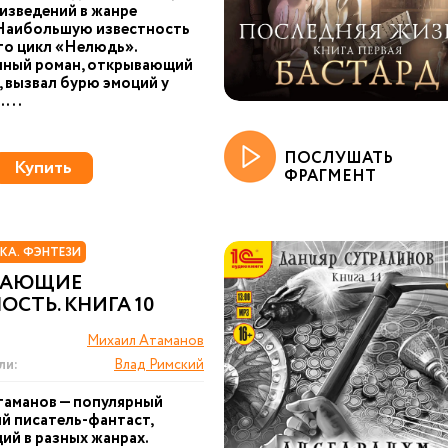
изведений в жанре
 Наибольшую известность
го цикл «Нелюдь».
ный роман, открывающий
, вызвал бурю эмоций у
 ...
ПОСЛУШАТЬ
Купить
ФРАГМЕНТ
КА. ФЭНТЕЗИ
ЖАЮЩИЕ
ОСТЬ. КНИГА 10
Михаил Атаманов
ли:
Влад Римский
таманов — популярный
й писатель-фантаст,
й в разных жанрах.