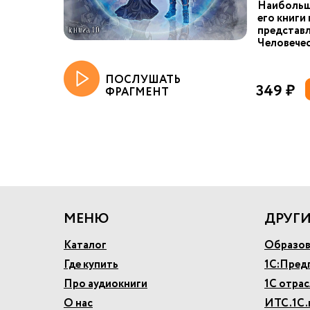
Наибольш
его книги
представл
Человечес
ПОСЛУШАТЬ
349 ₽
ФРАГМЕНТ
МЕНЮ
ДРУГИ
Каталог
Образов
Где купить
1С:Пред
Про аудиокниги
1С отра
О нас
ИТС.1С.