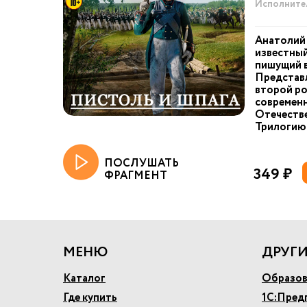
Исполните
Анатолий
известный
пишущий в
Представ
второй ро
современн
Отечестве
Трилогию.
ПОСЛУШАТЬ
349 ₽
ФРАГМЕНТ
МЕНЮ
ДРУГИ
Каталог
Образов
Где купить
1С:Пред