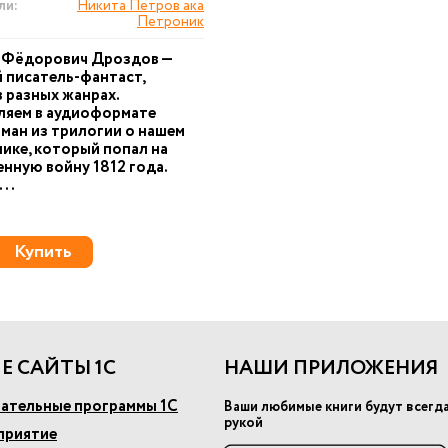
ли:
Никита Петров ака
Петроник
 Фёдорович Дроздов —
 писатель-фантаст,
 разных жанрах.
ляем в аудиоформате
ман из трилогии о нашем
ике, который попал на
нную войну 1812 года.
..
Купить
Е САЙТЫ 1С
НАШИ ПРИЛОЖЕНИЯ
ательные программы 1С
Ваши любимые книги будут всегд
рукой
приятие