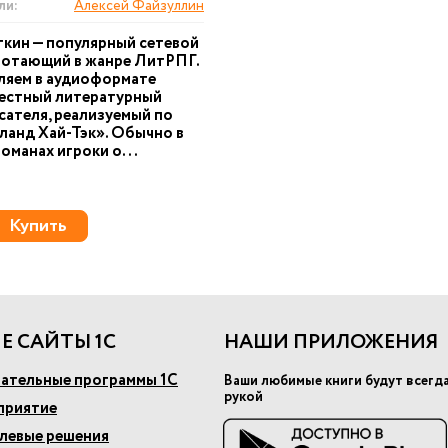
ли:
Алексей Файзуллин
кин — популярный сетевой
ботающий в жанре ЛитРПГ.
ляем в аудиоформате
вестный литературный
сателя, реализуемый по
ланд Хай-Тэк». Обычно в
манах игроки о...
Купить
Е САЙТЫ 1С
НАШИ ПРИЛОЖЕНИЯ
ательные программы 1С
Ваши любимые книги будут всегд
рукой
приятие
слевые решения