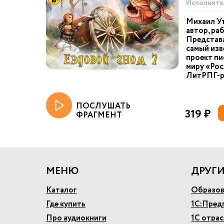
Исполните
Михаил Ут
автор, ра
Представ
самый из
проект пи
миру «Рос
ЛитРПГ-ро
ПОСЛУШАТЬ
319 ₽
ФРАГМЕНТ
МЕНЮ
ДРУГИ
Каталог
Образов
Где купить
1С:Пред
Про аудиокниги
1С отра