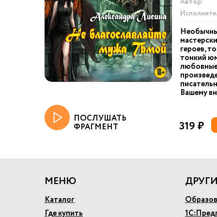
Автор:
Исполните
Необычны
мастерски
героев, т
тонкий юм
любовные 
произвед
писатель
Вашему вн
ПОСЛУШАТЬ
319 ₽
ФРАГМЕНТ
МЕНЮ
ДРУГИ
Каталог
Образов
Где купить
1С:Пред