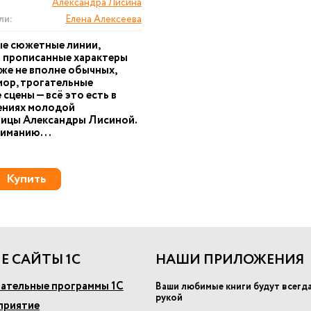
Александра Лисина
ли:
Елена Алексеева
е сюжетные линии,
 прописанные характеры
оже не вполне обычных,
ор, трогательные
сцены — всё это есть в
ениях молодой
ницы Александры Лисиной.
иманию...
Купить
Е САЙТЫ 1С
НАШИ ПРИЛОЖЕНИЯ
ательные программы 1С
Ваши любимые книги будут всегд
рукой
приятие