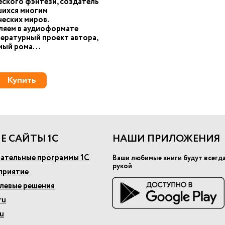
ского фэнтези, создатель
ихся многим
еских миров.
ляем в аудиоформате
ературный проект автора,
ый рома...
Купить
Е САЙТЫ 1С
НАШИ ПРИЛОЖЕНИЯ
ательные программы 1С
Ваши любимые книги будут всегд
рукой
приятие
слевые решения
ru
u