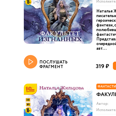
Исполните
Наталья Ж
писательн
героическ
фэнтези, 
полюбивш
фантастич
Представ
очередно
авт...
ПОСЛУШАТЬ
319 ₽
ФРАГМЕНТ
ФАНТАСТИ
ФАКУЛ
Автор:
Исполните