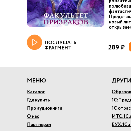
романтиче
полюбивш
фантастич
Представ
новый лит
открываем
ПОСЛУШАТЬ
289 ₽
ФРАГМЕНТ
МЕНЮ
ДРУГИ
Каталог
Образов
Где купить
1С:Пред
Про аудиокниги
1С отра
О нас
ИТС.1С.
Партнерам
БУХ.1С.r