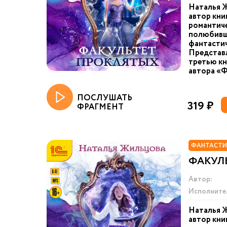
Наталья 
автор кни
романтиче
полюбивш
фантастич
Представ
третью кн
автора «Ф
ПОСЛУШАТЬ
319 ₽
ФРАГМЕНТ
ФАНТАСТИ
ФАКУЛ
Автор:
Исполните
Наталья 
автор кни