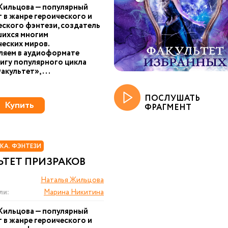
Жильцова — популярный
г в жанре героического и
ского фэнтези, создатель
ихся многим
еских миров.
ляем в аудиоформате
игу популярного цикла
акультет»,...
ПОСЛУШАТЬ
Купить
ФРАГМЕНТ
КА. ФЭНТЕЗИ
ЬТЕТ ПРИЗРАКОВ
Наталья Жильцова
ли:
Марина Никитина
Жильцова — популярный
г в жанре героического и