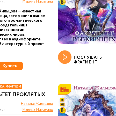
ли:
Марина Никитина
ильцова — известная
ица, автор книг в жанре
ого и романтического
создательница
ихся многим
еских миров.
ляем в аудиоформате
й литературный проект
ПОСЛУШАТЬ
ФРАГМЕНТ
Купить
КА. ФЭНТЕЗИ
ЬТЕТ ПРОКЛЯТЫХ
Наталья Жильцова
ли:
Марина Никитина