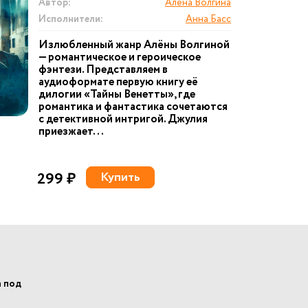
Автор:
Алена Волгина
Исполнители:
Анна Басс
Излюбленный жанр Алёны Волгиной
— романтическое и героическое
фэнтези. Представляем в
аудиоформате первую книгу её
дилогии «Тайны Венетты», где
романтика и фантастика сочетаются
с детективной интригой. Джулия
приезжает...
299 ₽
Купить
а под