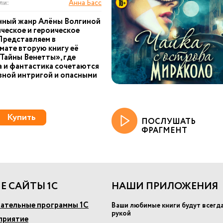
ли:
Анна Басс
ный жанр Алёны Волгиной
ческое и героическое
Представляем в
ате вторую книгу её
Тайны Венетты», где
 и фантастика сочетаются
вной интригой и опасными
Купить
ПОСЛУШАТЬ
ФРАГМЕНТ
Е САЙТЫ 1С
НАШИ ПРИЛОЖЕНИЯ
ательные программы 1С
Ваши любимые книги будут всегд
рукой
приятие