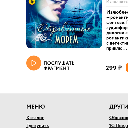
Исполните
Излюблен
— романти
фэнтези. 
аудиоформ
дилогии «
романтика
с детекти
приклю...
ПОСЛУШАТЬ
299 ₽
ФРАГМЕНТ
МЕНЮ
ДРУГИ
Каталог
Образов
Где купить
1С:Пред