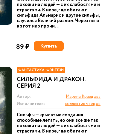
похожи на людей — с их слабостями и
страстями. В мире, где обитают
сильфида Альмарис и другие сильфы,
случился Великий разлом. Через него
в этот мир прони...
89 ₽
Купить
ФАНТАСТИКА. ФЭНТЕЗИ
СИЛЬФИДА И ДРАКОН.
СЕРИЯ 2
Автор:
Марина Кравцова
Исполнители:
коллектив чтецов
Сильфы — крылатые создания,
способные летать, но они всё же так
похожи на людей — с их слабостями и
страстями. В мире, где обитают