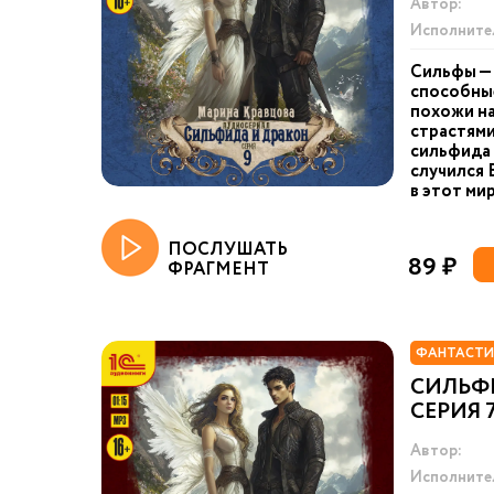
Автор:
Исполните
Сильфы — 
способные
похожи на
страстями
сильфида 
случился 
в этот мир
ПОСЛУШАТЬ
89 ₽
ФРАГМЕНТ
ФАНТАСТИ
СИЛЬФ
СЕРИЯ 
Автор:
Исполните