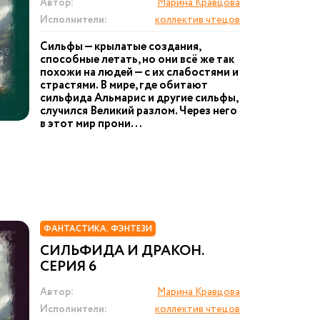
Автор:
Марина Кравцова
Исполнители:
коллектив чтецов
Сильфы — крылатые создания,
способные летать, но они всё же так
похожи на людей — с их слабостями и
страстями. В мире, где обитают
сильфида Альмарис и другие сильфы,
случился Великий разлом. Через него
в этот мир прони...
ФАНТАСТИКА. ФЭНТЕЗИ
СИЛЬФИДА И ДРАКОН.
СЕРИЯ 6
Автор:
Марина Кравцова
Исполнители:
коллектив чтецов