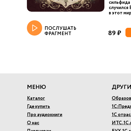
сильфида 
случился 
в этот мир
ПОСЛУШАТЬ
89 ₽
ФРАГМЕНТ
МЕНЮ
ДРУГИ
Каталог
Образов
Где купить
1С:Пред
Про аудиокниги
1С отра
О нас
ИТС.1С.