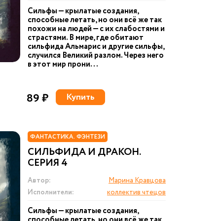
Сильфы — крылатые создания,
способные летать, но они всё же так
похожи на людей — с их слабостями и
страстями. В мире, где обитают
сильфида Альмарис и другие сильфы,
случился Великий разлом. Через него
в этот мир прони...
89 ₽
Купить
ФАНТАСТИКА. ФЭНТЕЗИ
СИЛЬФИДА И ДРАКОН.
СЕРИЯ 4
Автор:
Марина Кравцова
Исполнители:
коллектив чтецов
Сильфы — крылатые создания,
способные летать, но они всё же так