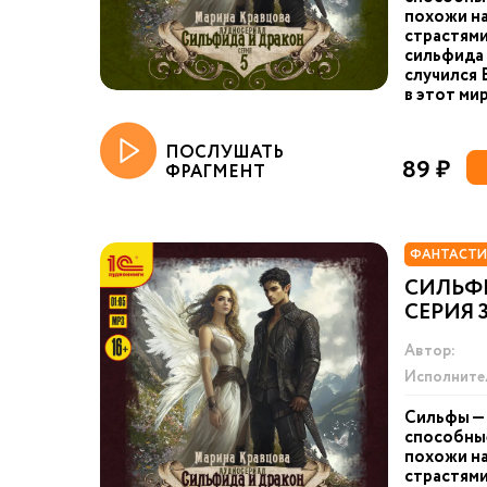
похожи на
страстями
сильфида 
случился 
в этот мир
ПОСЛУШАТЬ
89 ₽
ФРАГМЕНТ
ФАНТАСТИ
СИЛЬФ
СЕРИЯ 
Автор:
Исполните
Сильфы — 
способные
похожи на
страстями