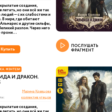
крылатые создания,
 летать, но они всё же так
 людей — с их слабостями и
. В мире, где обитают
Альмарис и другие сильфы,
Великий разлом. Через него
 прони...
ПОСЛУШАТЬ
Купить
ФРАГМЕНТ
КА. ФЭНТЕЗИ
ИДА И ДРАКОН.
5
Марина Кравцова
ли:
коллектив чтецов
крылатые создания,
 летать, но они всё же так