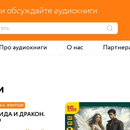
и обсуждайте аудиокниги
Про аудиокниги
О нас
Партнер
и
КА. ФЭНТЕЗИ
ИДА И ДРАКОН.
9