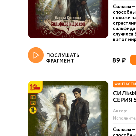
Сильфы — 
способные
похожи на
страстями
сильфида 
случился 
в этот мир
ПОСЛУШАТЬ
89 ₽
ФРАГМЕНТ
ФАНТАСТИ
СИЛЬФ
СЕРИЯ 
Автор:
Исполните
Сильфы — 
способные