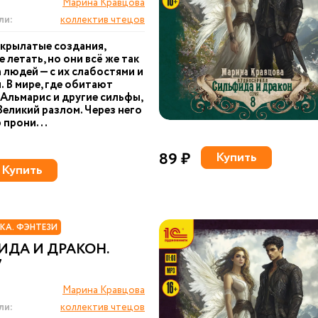
Марина Кравцова
ли:
коллектив чтецов
крылатые создания,
 летать, но они всё же так
 людей — с их слабостями и
. В мире, где обитают
Альмарис и другие сильфы,
Великий разлом. Через него
 прони...
89 ₽
Купить
Купить
КА. ФЭНТЕЗИ
ИДА И ДРАКОН.
7
Марина Кравцова
ли:
коллектив чтецов