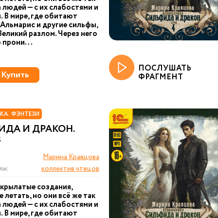
 людей — с их слабостями и
. В мире, где обитают
Альмарис и другие сильфы,
Великий разлом. Через него
 прони...
ПОСЛУШАТЬ
Купить
ФРАГМЕНТ
КА. ФЭНТЕЗИ
ИДА И ДРАКОН.
3
Марина Кравцова
ли:
коллектив чтецов
крылатые создания,
 летать, но они всё же так
 людей — с их слабостями и
. В мире, где обитают