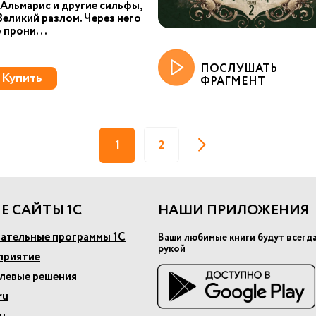
Альмарис и другие сильфы,
Великий разлом. Через него
 прони...
ПОСЛУШАТЬ
Купить
ФРАГМЕНТ
1
2
Е САЙТЫ 1С
НАШИ ПРИЛОЖЕНИЯ
ательные программы 1С
Ваши любимые книги будут всегд
рукой
приятие
слевые решения
ru