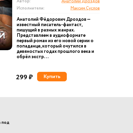
Автор:
Анатолий Дроздов
Исполнители:
Максим Суслов
Анатолий Фёдорович Дроздов —
известный писатель-фантаст,
пишущий в разных жанрах.
Представляем в аудиоформате
первый роман из его новой серии о
попаданце, который очутился в
девяностых годах прошлого века и
обрёл экстр...
299 ₽
Купить
а под