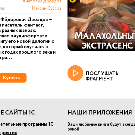
Анатолий Дроздов
ли:
Максим Суслов
 Фёдорович Дроздов —
 писатель-фантаст,
 разных жанрах.
ляем в аудиоформате
игу его новой дилогии о
, который очутился в
х годах прошлого века и
тра...
ПОСЛУШАТЬ
Купить
ФРАГМЕНТ
Е САЙТЫ 1С
НАШИ ПРИЛОЖЕНИЯ
ательные программы 1С
Ваши любимые книги будут всегд
рукой
приятие