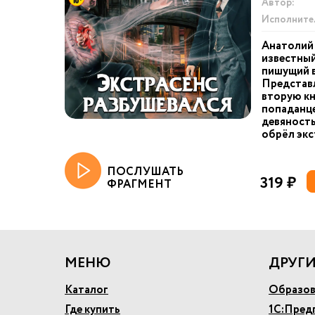
Автор:
Исполните
Анатолий
известный
пишущий в
Представ
вторую кн
попаданце
девяносты
обрёл экс
ПОСЛУШАТЬ
319 ₽
ФРАГМЕНТ
МЕНЮ
ДРУГИ
Каталог
Образов
Где купить
1С:Пред