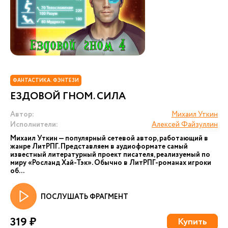
ФАНТАСТИКА. ФЭНТЕЗИ
ЕЗДОВОЙ ГНОМ. СИЛА
Автор:
Михаил Уткин
Исполнители:
Алексей Файзуллин
Михаил Уткин — популярный сетевой автор, работающий в
жанре ЛитРПГ. Представляем в аудиоформате самый
известный литературный проект писателя, реализуемый по
миру «Росланд Хай-Тэк». Обычно в ЛитРПГ-романах игроки
об...
ПОСЛУШАТЬ ФРАГМЕНТ
319 ₽
Купить