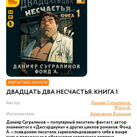
ФАНТАСТИКА. ФЭНТЕЗИ
ДВАДЦАТЬ ДВА НЕСЧАСТЬЯ. КНИГА 1
Автор:
Данияр Сугралинов
,
Фонд А.
Исполнители:
Александр Воронов
Данияр Сугралинов — популярный писатель-фантаст, автор
знаменитого «Дисгардиума» и других циклов романов. Фонд
А. — псевдоним писателя, зарекомендовавшего себя в жанре