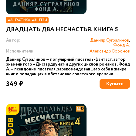
ФАНТАСТИКА. ФЭНТЕЗИ
ДВАДЦАТЬ ДВА НЕСЧАСТЬЯ. КНИГА 5
Автор:
Данияр Сугралинов
,
Фонд А.
Исполнители:
Александр Воронов
Данияр Сугралинов — популярный писатель-фантаст, автор
знаменитого «Дисгардиума» и других циклов романов. Фонд
А. — псевдоним писателя, зарекомендовавшего себя в жанре
книг о попаданцах в обстановке советского времени....
349 ₽
Купить