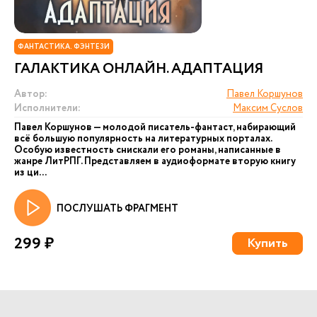
ФАНТАСТИКА. ФЭНТЕЗИ
ГАЛАКТИКА ОНЛАЙН. АДАПТАЦИЯ
Автор:
Павел Коршунов
Исполнители:
Максим Суслов
Павел Коршунов — молодой писатель-фантаст, набирающий
всё большую популярность на литературных порталах.
Особую известность снискали его романы, написанные в
жанре ЛитРПГ. Представляем в аудиоформате вторую книгу
из ци...
ПОСЛУШАТЬ ФРАГМЕНТ
299 ₽
Купить