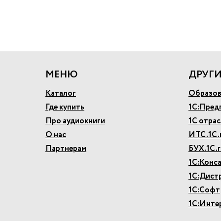
МЕНЮ
ДРУГИ
Каталог
Образов
Где купить
1С:Пред
Про аудиокниги
1С отра
О нас
ИТС.1С.
Партнерам
БУХ.1С.r
1С:Конс
1С:Дист
1С:Софт
1С:Инте