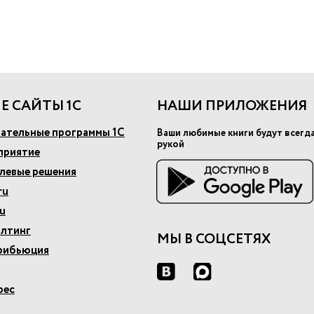
Е САЙТЫ 1С
НАШИ ПРИЛОЖЕНИЯ
ательные программы 1С
Ваши любимые книги будут всегд
рукой
приятие
слевые решения
ru
u
алтинг
МЫ В СОЦСЕТЯХ
рибьюция
рес