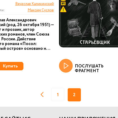
Вячеслав Каликинский
ли:
Максим Суслов
лав Александрович
ий (род. 26 октября 1951) —
 и прозаик, автор
ких романов, член Союза
 России. Действие
го романа «Посол:
ый остров» основано н...
Купить
ПОСЛУШАТЬ
ФРАГМЕНТ
1
2