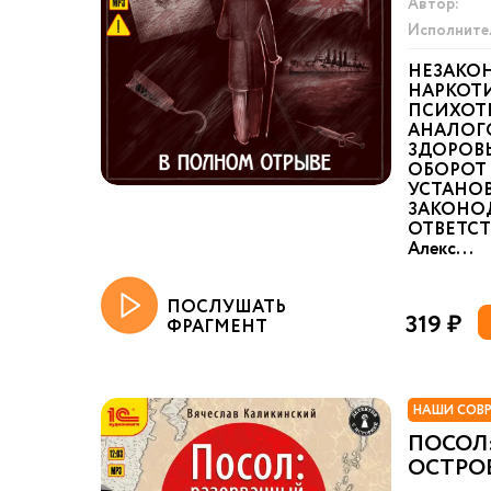
Автор:
Исполните
НЕЗАКО
НАРКОТИ
ПСИХОТ
АНАЛОГ
ЗДОРОВ
ОБОРОТ 
УСТАНО
ЗАКОНО
ОТВЕТСТ
Алекс...
ПОСЛУШАТЬ
319 ₽
ФРАГМЕНТ
НАШИ СОВ
ПОСОЛ
ОСТРО