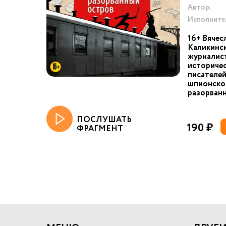
Автор:
Исполните
16+ Вячес
Каликинск
журналист
историчес
писателей
шпионско
разорванн
ПОСЛУШАТЬ
190 ₽
ФРАГМЕНТ