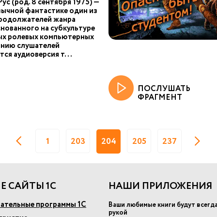
ус (род. 8 сентября 1975) —
зычной фантастике один из
продолжателей жанра
снованного на субкультуре
ых ролевых компьютерных
анию слушателей
тся аудиоверсия т...
ПОСЛУШАТЬ
ФРАГМЕНТ
1
203
204
205
237
Е САЙТЫ 1С
НАШИ ПРИЛОЖЕНИЯ
ательные программы 1С
Ваши любимые книги будут всегд
рукой