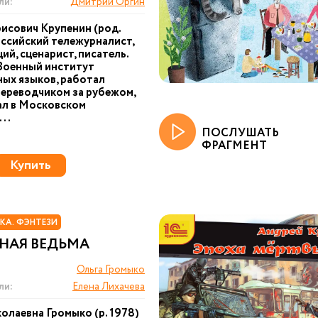
ли:
Дмитрий Оргин
исович Крупенин (род.
оссийский тележурналист,
ий, сценарист, писатель.
Военный институт
ых языков, работал
ереводчиком за рубежом,
ал в Московском
..
ПОСЛУШАТЬ
ФРАГМЕНТ
Купить
КА. ФЭНТЕЗИ
НАЯ ВЕДЬМА
Ольга Громыко
ли:
Елена Лихачева
олаевна Громыко (р. 1978)