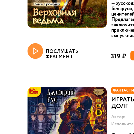
— русскоя
Беларуси,
ценителей
Предлага
заключите
приключен
выпускни
ПОСЛУШАТЬ
319 ₽
ФРАГМЕНТ
ФАНТАСТИ
ИГРАТЬ
ДОЛГ
Автор:
Исполните