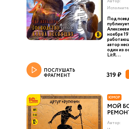
Автор:
Исполните
Под псев
публикует
Алексееви
ноября 19
работающи
автор нес
один из 
LitR...
ПОСЛУШАТЬ
319 ₽
ФРАГМЕНТ
ЮМОР
МОЙ Б
РЕМОН
Автор: