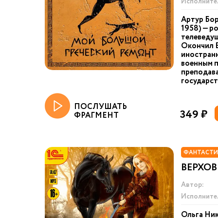
Исполните
Артур Бор
1958) — р
телеведущ
Окончил 
иностранн
военным п
преподав
государст.
ПОСЛУШАТЬ
349 ₽
ФРАГМЕНТ
ФАНТАСТИ
ВЕРХОВ
Автор:
Исполните
Ольга Ник