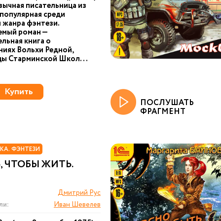
зычная писательница из
 популярная среди
 жанра фэнтези.
емый роман —
льная книга о
иях Вольхи Редной,
цы Старминской Школ...
Купить
ПОСЛУШАТЬ
ФРАГМЕНТ
КА. ФЭНТЕЗИ
, ЧТОБЫ ЖИТЬ.
Дмитрий Рус
ли:
Иван Шевелев