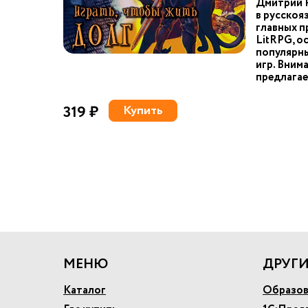
Дмитрий Р
в русскоя
главных 
LitRPG, о
популярн
игр. Вним
предлагае
319 ₽
Купить
МЕНЮ
ДРУГИ
Каталог
Образов