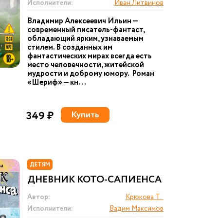
Исполнители:
Иван Литвинов
Владимир Алексеевич Ильин —
современный писатель-фантаст,
обладающий ярким, узнаваемым
стилем. В созданных им
фантастических мирах всегда есть
место человечности, житейской
мудрости и доброму юмору. Роман
«Шериф» — кн...
349 ₽
Купить
ДЕТЯМ
ДНЕВНИК КОТО-САПИЕНСА
Автор:
Крюкова Т.
Исполнители:
Вадим Максимов