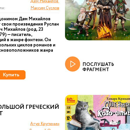
Дем Михайлов
ли:
Максим Суслов
донимом Дем Михайлов
 свои произведения Руслан
ч Михайлов (род. 23
79) — писатель,
й в жанре фэнтези. Он
кольких циклов романов и
основоположников жанра
ПОСЛУШАТЬ
ФРАГМЕНТ
Купить
ОЛЬШОЙ ГРЕЧЕСКИЙ
Т
Атур Крупенин