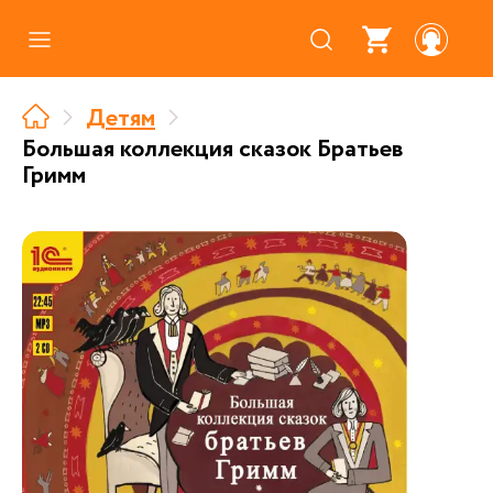
Каталог
Детям
Где купить
Большая коллекция сказок Братьев
Гримм
Про аудиокниги
О нас
Партнерам