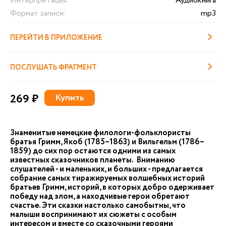
Интерпретация:
Аудиокнига
Формат записи:
mp3
ПЕРЕЙТИ В ПРИЛОЖЕНИЕ
ПОСЛУШАТЬ ФРАГМЕНТ
269 ₽
Купить
Знаменитые немецкие филологи-фольклористы
братья Гримм, Якоб (1785–1863) и Вильгельм (1786–
1859) до сих пор остаются одними из самых
известных сказочников планеты. Вниманию
слушателей - и маленьких, и больших - предлагается
собрание самых тиражируемых волшебных историй
братьев Гримм, историй, в которых добро одерживает
победу над злом, а находчивые герои обретают
счастье. Эти сказки настолько самобытны, что
малыши воспринимают их сюжеты с особым
интересом и вместе со сказочными героями