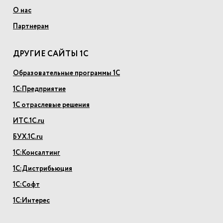
О нас
Партнерам
ДРУГИЕ САЙТЫ 1С
Образовательные программы 1С
1С:Предприятие
1С отраслевые решения
ИТС.1С.ru
БУХ.1С.ru
1С:Консалтинг
1С:Дистрибьюция
1С:Софт
1С:Интерес