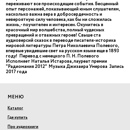
переживают все происходящие события. Бесценный
опыт персонажей, показывающий юным слушателям,
насколько важна вера в добросердечность и
невероятную силу человека, как бы ни сложилась
жизнь, - поучителен и интересен. Окунитесь в
красочный мир волшебства, полный чудесных
превращений и отважных героев! Свыше ста
аудиоверсий сказок в переводе писателя-историка
мировой литературы Петра Николаевича Полевого,
впервые увидевшие свет на русском языке еще в 1893
году! Перевод с немецкого П. Н. Полевого
Исполняет Наталья Истарова, лауреат премии
"Радиомания 2012" Музыка Джизаира Умерова Запись
2017 года
МЕНЮ
Каталог
Где купить
Про аудиокниги