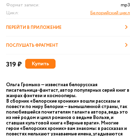
Формат записи:
mp3
Цикл:
Белорийский цикл
ПЕРЕЙТИ В ПРИЛОЖЕНИЕ
ПОСЛУШАТЬ ФРАГМЕНТ
319 ₽
Купить
Ольга Громыко — известная белорусская
писательница-фантаст, автор популярных серий книг в
жанрах фэнтези и космооперы.
В сборник «Белорские хроники» вошли рассказы и
повести по миру Белории — вымышленной страны, так
полюбившейся почитателям таланта автора, ведь это
из неё родом и цикл романов о ведьме Вольхе, и
ставшая культовой книга «Верные враги». Многие
герои «Белорских хроник» вам знакомы: в рассказах и
повестях мелькают узнаваемые имена, угадываются