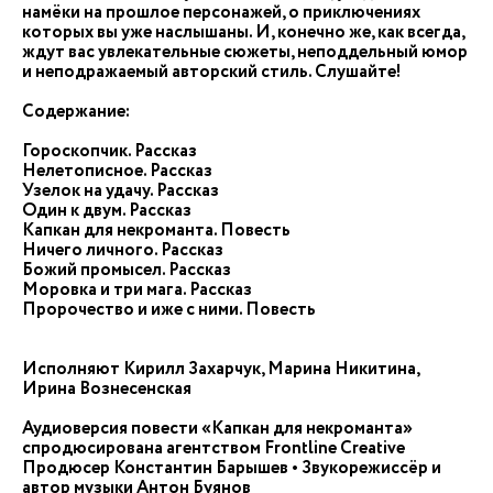
намёки на прошлое персонажей, о приключениях
которых вы уже наслышаны. И, конечно же, как всегда,
ждут вас увлекательные сюжеты, неподдельный юмор
и неподражаемый авторский стиль. Слушайте!
Содержание:
Гороскопчик. Рассказ
Нелетописное. Рассказ
Узелок на удачу. Рассказ
Один к двум. Рассказ
Капкан для некроманта. Повесть
Ничего личного. Рассказ
Божий промысел. Рассказ
Моровка и три мага. Рассказ
Пророчество и иже с ними. Повесть
Исполняют Кирилл Захарчук, Марина Никитина,
Ирина Вознесенская
Аудиоверсия повести «Капкан для некроманта»
спродюсирована агентством Frontline Creative
Продюсер Константин Барышев • Звукорежиссёр и
автор музыки Антон Буянов