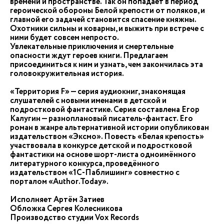
времени и пространстве. Так он попадает в период
героической обороны Белой крепости от поляков, и
главной его задачей становится спасение княжны.
Охотники сильны и коварны, и выжить при встрече с
ними будет совсем непросто.
Увлекательные приключения и смертельные
опасности ждут героев книги. Предлагаем
присоединиться к ним и узнать, чем закончилась эта
головокружительная история.
«Территория F» — серия аудиокниг, знакомящая
слушателей с новыми именами в детской и
подростковой фантастике. Серия составлена Егор
Калугин — разноплановый писатель-фантаст. Его
роман в жанре альтернативной истории опубликован
издательством «Эксмо». Повесть «Белая крепость»
участвовала в конкурсе детской и подростковой
фантастики на основе шорт-листа одноимённого
литературного конкурса, проведённого
издательством «1С-Паблишинг» совместно с
порталом «Author.Today».
Исполняет Артём Затиев
Обложка Сергея Колесникова
Производство студии Vox Records