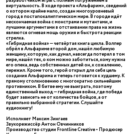
разработчиком игры с полным погружением в
виртуальность. В ходе проекта «Альфарим», сведений
о котором крайне мало, создан многоуровневый
город в постапокалиптическом мире. В городе идёт
нескончаемая война с монстрами и мутантами, и
лучшими аргументами в отстаивании права на жизнь
являются огневая мощь оружия и быстрота реакции
стрелка.
«Гибридная война» — четвёртая книга цикла. Волпер
обрёл в Альфариме второй дом, нашёл любимую
женщину, которую, как думал, навсегда потерял в том
мире, нашёл тех, о ком можно заботиться, кому нужна
его опека, ведь собственных детей он, к сожалению,
пережил. Кроме того, герой открыл для себя цель
создания Альфарима и теперь готовится к худшему. К
прямому столкновению с многократно сильнейшим
противником. В битве ему не выиграть, поэтому
единственный выход — гибридная война, где победа
будет зависеть не от количества бойцов, а от
правильно выбранной стратегии. Слушайте
аудиокнигу!
Исполняет Максим Зингаев
Звукорежиссёр Антон Овчинников
Производство студии Frontline Creative • Продюсер