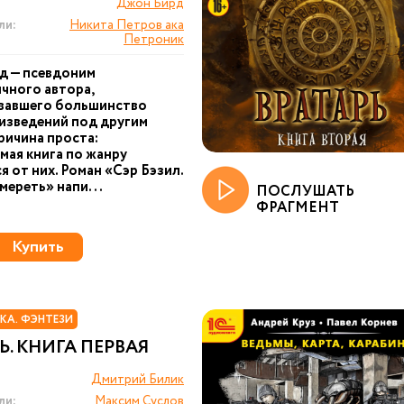
Джон Бирд
ли:
Никита Петров ака
Петроник
д — псевдоним
чного автора,
вавшего большинство
изведений под другим
ричина проста:
мая книга по жанру
я от них. Роман «Сэр Бэзил.
мереть» напи...
ПОСЛУШАТЬ
ФРАГМЕНТ
Купить
КА. ФЭНТЕЗИ
Ь. КНИГА ПЕРВАЯ
Дмитрий Билик
ли:
Максим Суслов