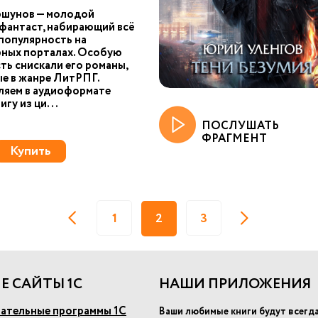
ршунов — молодой
фантаст, набирающий всё
популярность на
рных порталах. Особую
ть снискали его романы,
е в жанре ЛитРПГ.
ляем в аудиоформате
гу из ци...
ПОСЛУШАТЬ
ФРАГМЕНТ
Купить
1
2
3
Е САЙТЫ 1С
НАШИ ПРИЛОЖЕНИЯ
ательные программы 1С
Ваши любимые книги будут всегд