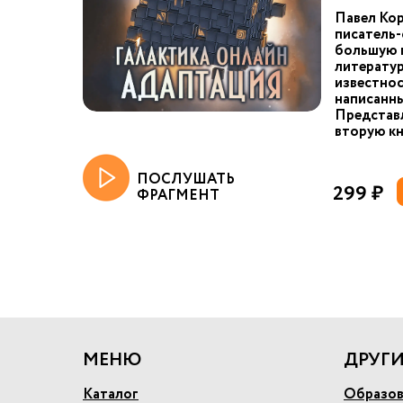
Павел Ко
писатель-
большую 
литерату
известнос
написанны
Представ
вторую кни
ПОСЛУШАТЬ
299 ₽
ФРАГМЕНТ
МЕНЮ
ДРУГИ
Каталог
Образов