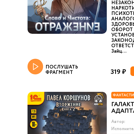
НЕЗАКО
НАРКОТИ
ПСИХОТ
АНАЛОГ
ЗДОРОВ
ОБОРОТ 
УСТАНО
ЗАКОНО
ОТВЕТСТ
Зайц...
ПОСЛУШАТЬ
319 ₽
ФРАГМЕНТ
ФАНТАСТИ
ГАЛАК
АДАПТ
Автор:
Исполните