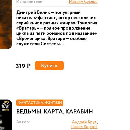
Исполнители:
Максим Суслов
Дмитрий Билик — популярный
писатель-фантаст, автор нескольких
серий книг в разных жанрах. Трилогия
«Вратарь» — прямое продолжение
цикла из пяти романов под названием
«Временщик». Вратари — особые
служители Системы...
319 ₽
Купить
ФАНТАСТИКА. ФЭНТЕЗИ
ВЕДЬМЫ, КАРТА, КАРАБИН
Автор:
Андрей Круз
,
Павел Корнев