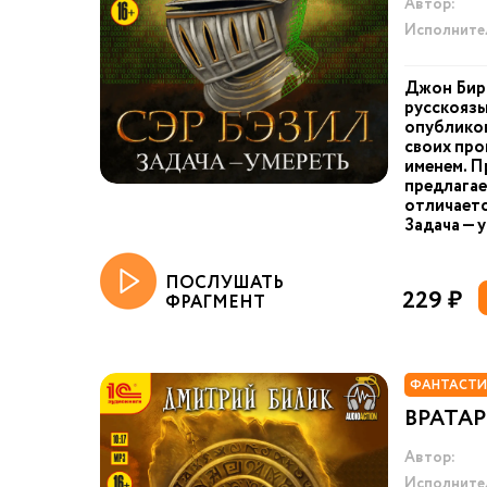
Автор:
Исполните
Джон Бир
русскоязы
опублико
своих про
именем. П
предлагае
отличаетс
Задача — у
ПОСЛУШАТЬ
229 ₽
ФРАГМЕНТ
ФАНТАСТИ
ВРАТАР
Автор:
Исполните