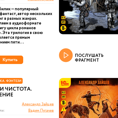
Билик — популярный
фантаст, автор нескольких
иг в разных жанрах.
ляем в аудиоформате
игу цикла романов
. Эта трилогия в свою
вляется прямым
ием пяти...
ПОСЛУШАТЬ
Купить
ФРАГМЕНТ
КА. ФЭНТЕЗИ
И ЧИСТОТА.
ЕНИЕ
Александр Зайцев
ли:
Вадим Пугачев