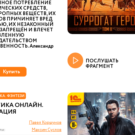
ННОЕ ПОТРЕБЛЕНИЕ
ЧЕСКИХ СРЕДСТВ,
РОПНЫХ ВЕЩЕСТВ, ИХ
ОВ ПРИЧИНЯЕТ ВРЕД
ЬЮ, ИХ НЕЗАКОННЫЙ
ЗАПРЕЩЁН И ВЛЕЧЕТ
ВЛЕННУЮ
ДАТЕЛЬСТВОМ
ВЕННОСТЬ. Александр
ПОСЛУШАТЬ
ФРАГМЕНТ
Купить
КА. ФЭНТЕЗИ
ТИКА ОНЛАЙН.
АЦИЯ
Павел Коршунов
ли:
Максим Суслов