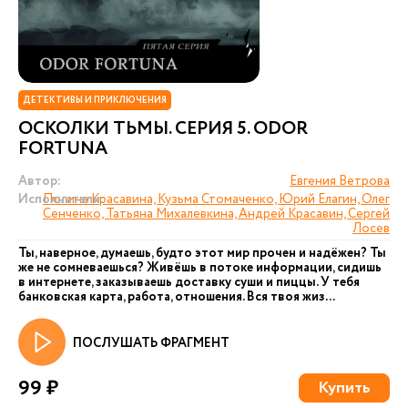
ДЕТЕКТИВЫ И ПРИКЛЮЧЕНИЯ
ОСКОЛКИ ТЬМЫ. СЕРИЯ 5. ODOR
FORTUNA
Автор:
Евгения Ветрова
Исполнители:
Полина Красавина, Кузьма Стомаченко, Юрий Елагин, Олег
Сенченко, Татьяна Михалевкина, Андрей Красавин, Сергей
Лосев
Ты, наверное, думаешь, будто этот мир прочен и надёжен? Ты
же не сомневаешься? Живёшь в потоке информации, сидишь
в интернете, заказываешь доставку суши и пиццы. У тебя
банковская карта, работа, отношения. Вся твоя жиз...
ПОСЛУШАТЬ ФРАГМЕНТ
99 ₽
Купить