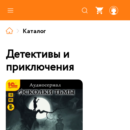
Каталог
Каталог
Где купить
Про аудиокниги
Детективы и
О нас
приключения
Партнерам