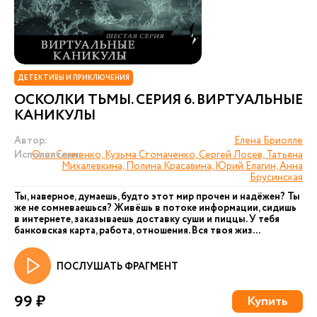
ДЕТЕКТИВЫ И ПРИКЛЮЧЕНИЯ
ОСКОЛКИ ТЬМЫ. СЕРИЯ 6. ВИРТУАЛЬНЫЕ
КАНИКУЛЫ
Автор:
Елена Бриолле
Исполнители:
Олег Сенченко, Кузьма Стомаченко, Сергей Лосев, Татьяна
Михалевкина, Полина Красавина, Юрий Елагин, Анна
Брусинская
Ты, наверное, думаешь, будто этот мир прочен и надёжен? Ты
же не сомневаешься? Живёшь в потоке информации, сидишь
в интернете, заказываешь доставку суши и пиццы. У тебя
банковская карта, работа, отношения. Вся твоя жиз...
ПОСЛУШАТЬ ФРАГМЕНТ
99 ₽
Купить