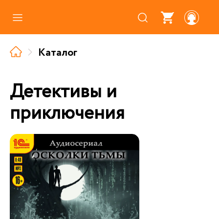
Каталог
Каталог
Где купить
Про аудиокниги
Детективы и
О нас
приключения
Партнерам