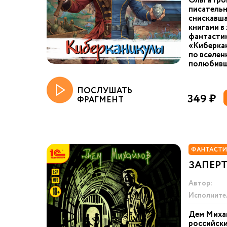
Ольга Гро
писательн
снискавша
книгами в
фантастик
«Киберкан
по вселен
полюбивше
ПОСЛУШАТЬ
349 ₽
ФРАГМЕНТ
ФАНТАСТИ
ЗАПЕР
Автор:
Исполните
Дем Миха
российски