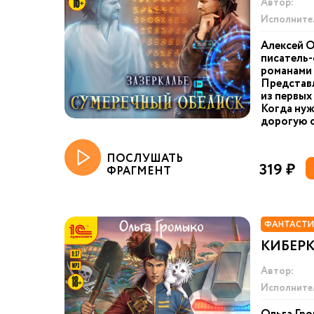
Автор:
Исполните
Алексей О
писатель-
романами 
Представ
из первых
Когда нуж
дорогую о
ПОСЛУШАТЬ
319 ₽
ФРАГМЕНТ
ФАНТАСТИ
КИБЕР
Автор:
Исполните