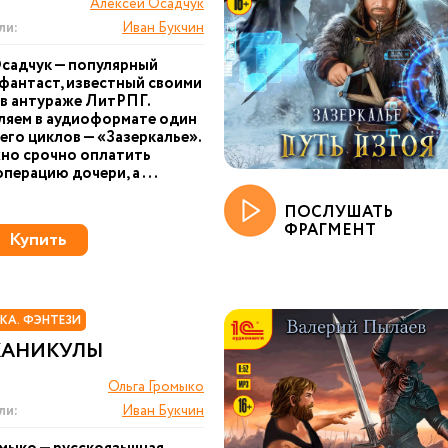
Алексей Осадчук
ли:
Иван Букчин
садчук — популярный
фантаст, известный своими
в антураже ЛитРПГ.
ляем в аудиоформате один
 его циклов — «Зазеркалье».
но срочно оплатить
перацию дочери, а ...
ПОСЛУШАТЬ
ФРАГМЕНТ
Купить
КА. ФЭНТЕЗИ
КАНИКУЛЫ
Ольга Громыко
ли:
Иван Букчин