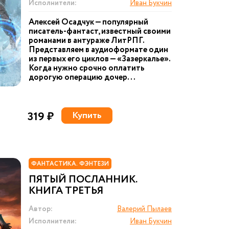
Исполнители:
Иван Букчин
Алексей Осадчук — популярный
писатель-фантаст, известный своими
романами в антураже ЛитРПГ.
Представляем в аудиоформате один
из первых его циклов — «Зазеркалье».
Когда нужно срочно оплатить
дорогую операцию дочер...
319 ₽
Купить
ФАНТАСТИКА. ФЭНТЕЗИ
ПЯТЫЙ ПОСЛАННИК.
КНИГА ТРЕТЬЯ
Автор:
Валерий Пылаев
Исполнители:
Иван Букчин