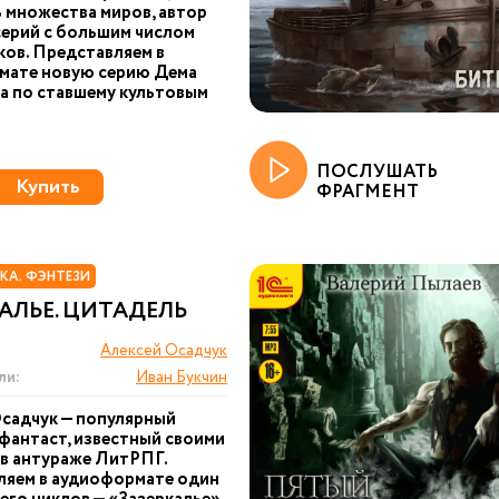
 множества миров, автор
ерий с большим числом
ов. Представляем в
мате новую серию Дема
а по ставшему культовым
ПОСЛУШАТЬ
Купить
ФРАГМЕНТ
КА. ФЭНТЕЗИ
АЛЬЕ. ЦИТАДЕЛЬ
Алексей Осадчук
ли:
Иван Букчин
садчук — популярный
фантаст, известный своими
в антураже ЛитРПГ.
ляем в аудиоформате один