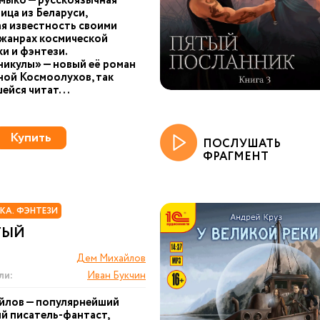
мыко — русскоязычная
ица из Беларуси,
я известность своими
 жанрах космической
и и фэнтези.
икулы» — новый её роман
ной Космоолухов, так
йся читат...
Купить
ПОСЛУШАТЬ
ФРАГМЕНТ
КА. ФЭНТЕЗИ
ТЫЙ
Дем Михайлов
ли:
Иван Букчин
йлов — популярнейший
й писатель-фантаст,