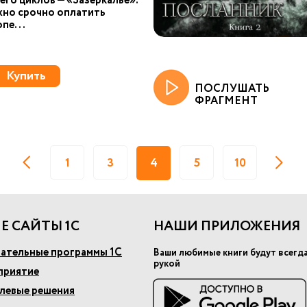
 его циклов — «Зазеркалье».
жно срочно оплатить
пе...
Купить
ПОСЛУШАТЬ
ФРАГМЕНТ
1
3
4
5
10
Е САЙТЫ 1С
НАШИ ПРИЛОЖЕНИЯ
ательные программы 1С
Ваши любимые книги будут всегд
рукой
приятие
слевые решения