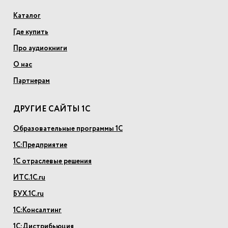
Каталог
Где купить
Про аудиокниги
О нас
Партнерам
ДРУГИЕ САЙТЫ 1С
Образовательные программы 1С
1С:Предприятие
1С отраслевые решения
ИТС.1С.ru
БУХ.1С.ru
1С:Консалтинг
1С:Дистрибьюция