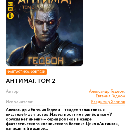
ФАНТАСТИКА. ФЭНТЕЗИ
АНТИМАГ. ТОМ 2
Автор:
Александр Гедеон
,
Евгения Гедеон
Исполнители:
Владимир Хлопов
Александр и Евгения Гедеон — тандем талантливых
писателей-фантастов. Известность им принёс цикл «У
оружия нет имени» — серия романов в жанре
фантастического космического боевика. Цикл «Антимаг»,
написанный в жанре...