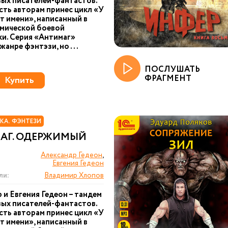
ых писателей-фантастов.
ть авторам принес цикл «У
т имени», написанный в
смической боевой
и. Серия «Антимаг»
жанре фэнтэзи, но ...
ПОСЛУШАТЬ
ФРАГМЕНТ
Купить
КА. ФЭНТЕЗИ
АГ. ОДЕРЖИМЫЙ
Александр Гедеон
,
Евгения Гедеон
ли:
Владимир Хлопов
 и Евгения Гедеон – тандем
ых писателей-фантастов.
ть авторам принес цикл «У
т имени», написанный в