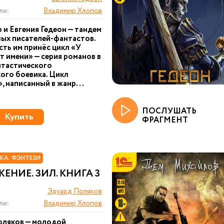
ли:
Владимир Хлопов
 и Евгения Гедеон — тандем
ых писателей-фантастов.
ть им принёс цикл «У
т имени» — серия романов в
нтастического
ого боевика. Цикл
, написанный в жанр...
ПОСЛУШАТЬ
Купить
ФРАГМЕНТ
КА. ФЭНТЕЗИ
ЕНИЕ. ЗИЛ. КНИГА 3
Эдуард Поляков
ли:
Владимир Хлопов
оляков — молодой