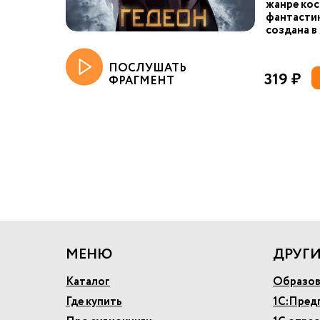
жанре ко
фантастик
создана в 
ПОСЛУШАТЬ
319 ₽
ФРАГМЕНТ
МЕНЮ
ДРУГИ
Каталог
Образов
Где купить
1С:Пред