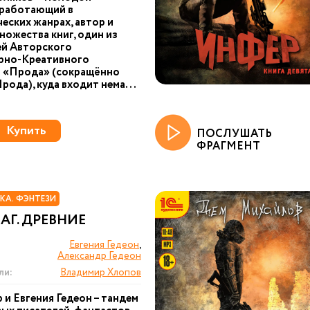
 работающий в
еских жанрах, автор и
ножества книг, один из
ей Авторского
рно-Креативного
 «Прода» (сокращённо
рода), куда входит нема...
Купить
ПОСЛУШАТЬ
ФРАГМЕНТ
КА. ФЭНТЕЗИ
Г. ДРЕВНИЕ
Евгения Гедеон
,
Александр Гедеон
ли:
Владимир Хлопов
 и Евгения Гедеон – тандем