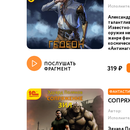
Исполните
Александр
талантлив
Известнос
оружия не
жанре фа
космическ
«Антимаг»
ПОСЛУШАТЬ
319 ₽
ФРАГМЕНТ
ФАНТАСТИ
СОПРЯЖ
Автор:
Исполните
Эдуард П