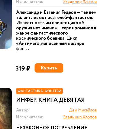
Исполнители:
Владимир Хлопов
Александр и Евгения Гедеон — тандем
талантливых писателей-фантастов.
Известность им принёс цикл «У
оружия нет имени» — серия романов в
жанре фантастического
космического боевика. Цикл
«Антимаг», написанный в жанре
фэн...
319 ₽
Купить
ФАНТАСТИКА. ФЭНТЕЗИ
ИНФЕР. КНИГА ДЕВЯТАЯ
Автор:
Дем Михайлов
Исполнители:
Владимир Хлопов
НЕЗАКОННОЕ ПОТРЕБЛЕНИЕ