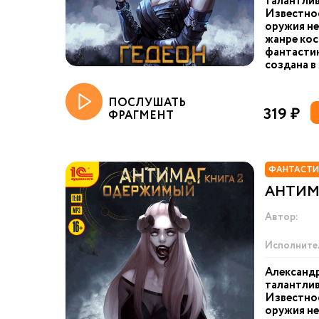
талантлив
Известнос
оружия не
жанре ко
фантастик
создана в 
ПОСЛУШАТЬ
319 ₽
ФРАГМЕНТ
ФАНТАСТИ
АНТИМ
Автор:
Исполните
Александр
талантлив
Известнос
оружия не