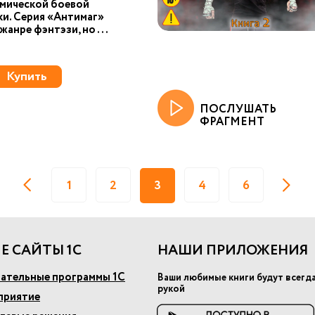
смической боевой
и. Серия «Антимаг»
жанре фэнтэзи, но ...
Купить
ПОСЛУШАТЬ
ФРАГМЕНТ
1
2
3
4
6
Е САЙТЫ 1С
НАШИ ПРИЛОЖЕНИЯ
ательные программы 1С
Ваши любимые книги будут всегд
рукой
приятие