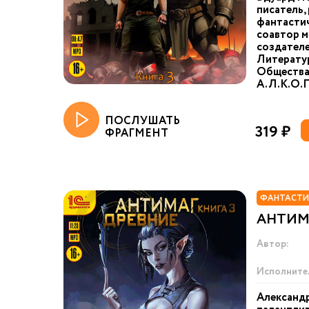
писатель,
фантастич
соавтор м
создател
Литерату
Общества
А.Л.К.О.П
ПОСЛУШАТЬ
319 ₽
ФРАГМЕНТ
ФАНТАСТИ
АНТИМА
Автор:
Исполните
Александр