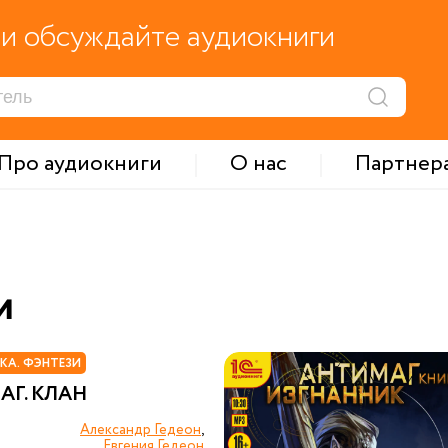
и обсуждайте аудиокниги
Про аудиокниги
О нас
Партнер
и
КА. ФЭНТЕЗИ
Г. КЛАН
Александр Гедеон
,
Евгения Гедеон