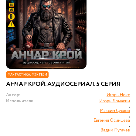
ФАНТАСТИКА. ФЭНТЕЗИ
АНЧАР КРОЙ. АУДИОСЕРИАЛ. 5 СЕРИЯ
Автор:
Игорь Нокс
Исполнители:
Игорь Ломакин
,
Максим Суслов
,
Евгения Осинцева
,
Вадим Пугачев
,