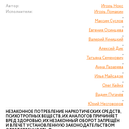
Автор:
Игорь Нокс
Исполнители:
Игорь Ломакин
,
Максим Суслов
,
Евгения Осинцева
,
Валерий Куницкий
,
Алексей Дик
,
Татьяна Семенович
,
Анна Лазарева
,
Илья Майсадзе
,
Олег Кейнз
,
Вадим Пугачёв
,
Юрий Несговоров
НЕЗАКОННОЕ ПОТРЕБЛЕНИЕ НАРКОТИЧЕСКИХ СРЕДСТВ,
ПСИХОТРОПНЫХ ВЕЩЕСТВ, ИХ АНАЛОГОВ ПРИЧИНЯЕТ
ВРЕД ЗДОРОВЬЮ, ИХ НЕЗАКОННЫЙ ОБОРОТ ЗАПРЕЩЁН
И ВЛЕЧЕТ УСТАНОВЛЕННУЮ ЗАКОНОДАТЕЛЬСТВОМ