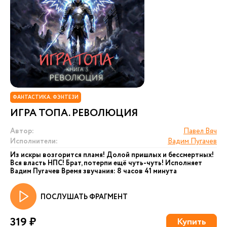
ФАНТАСТИКА. ФЭНТЕЗИ
ИГРА ТОПА. РЕВОЛЮЦИЯ
Автор:
Павел Вяч
Исполнители:
Вадим Пугачев
Из искры возгорится пламя! Долой пришлых и бессмертных!
Вся власть НПС! Брат, потерпи ещё чуть-чуть! Исполняет
Вадим Пугачев Время звучания: 8 часов 41 минута
ПОСЛУШАТЬ ФРАГМЕНТ
319 ₽
Купить