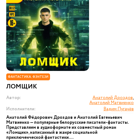
ФАНТАСТИКА. ФЭНТЕЗИ
ЛОМЩИК
Автор:
Анатолий Дроздов
,
Анатолий Матвиенко
Исполнители:
Вадим Пугачёв
Анатолий Фёдорович Дроздов и Анатолий Евгеньевич
Матвиенко — популярные белорусские писатели-фантасты.
Представляем в аудиоформате их совместный роман
«Ломщик», написанный в жанре социальной
приключенческой фантастики....